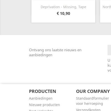
Snel bekijken

Deprivation - Missing, Tape
North
€ 10,90
Ontvang ons laatste nieuws en
aanbiedingen
U
k
v
PRODUCTEN
OUR COMPANY
Aanbiedingen
Standaardformulier
voor herroeping
Nieuwe producten
Verzendkosten