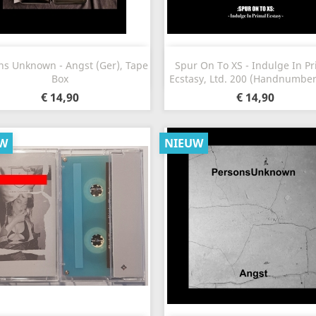
Snel bekijken
Snel bekijken


ns Unknown - Angst (Ger), Tape
Spur On To XS - Indulge In Pr
Box
Ecstasy, Ltd. 200 (Handnumber
€ 14,90
€ 14,90
W
NIEUW