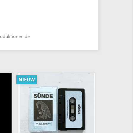
roduktionen.de
NIEUW