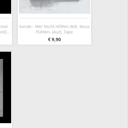
Snel bekijken

imal
Sünde - Wer Nicht H​ö​ren Will, Muss
ed)...
F​ü​hlen. (Aut), Tape
€ 9,90