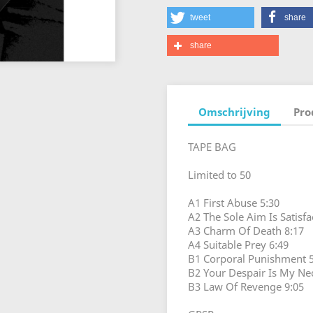
tweet
share
share
Omschrijving
Pro
TAPE BAG
Limited to 50
A1 First Abuse 5:30
A2 The Sole Aim Is Satisfa
A3 Charm Of Death 8:17
A4 Suitable Prey 6:49
B1 Corporal Punishment 5
B2 Your Despair Is My Nec
B3 Law Of Revenge 9:05