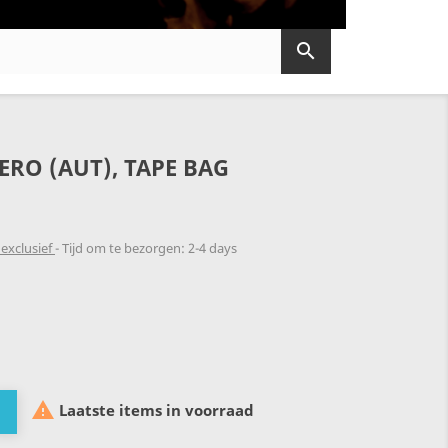

ERO (AUT), TAPE BAG
exclusief
Tijd om te bezorgen: 2-4 days

Laatste items in voorraad