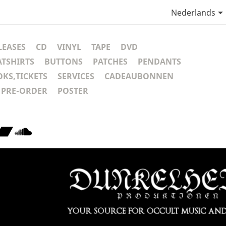
Nederlands
LEASES
CD
VINYL
TAPE
DVD
ATSHIRTS
BUTTONS
PATCHES
PENDANTS
KS,TICKETS
SERVICES
CADEAUBONNEN
PRE-ORDER
POSTER