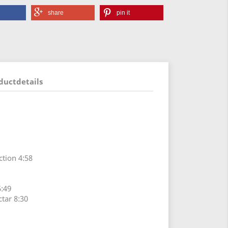
share
pin it
ductdetails
ction 4:58
:49
tar 8:30