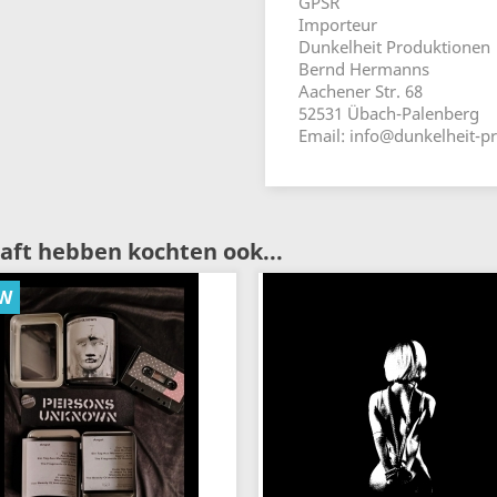
GPSR
Importeur
Dunkelheit Produktionen
Bernd Hermanns
Aachener Str. 68
52531 Übach-Palenberg
Email: info@dunkelheit-p
aft hebben kochten ook...
W