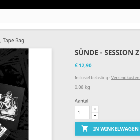
), Tape Bag
SÜNDE - SESSION Z
€ 12,90
Inclusief belasting
Verzendkosten 
0.08 kg
Aantal

IN WINKELWAGEN