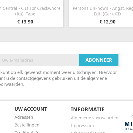
Snel bekijken
Snel bekijken


 Central - C Is For Crackwhore
Persons Unknown - Angst, Re
(Ita), Tape
Edt. (Ger), CD
€ 13,90
€ 12,90
 kunt op elk gewenst moment weer uitschrijven. Hiervoor
unt u de contactgegevens gebruiken uit de algemene
oorwaarden.
UW ACCOUNT
INFORMATIE
Adressen
Algemene voorwaarden
Bestellingen
Impressum
Creditnota's