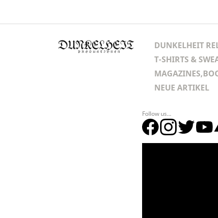
DUNKELHEIT RE
T-SHIRTS & SWE
MAGAZINES,BOO
NEUE ARTIKEL
Follow us...