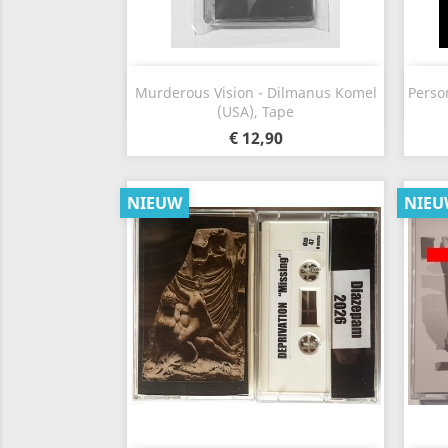
Snel bekijken

Murderous Vision - Dilmanus Komel
Perso
(USA), Tape
€ 12,90
NIEUW
NIEU