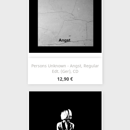
Persons Unknown - Angst, Regular
Edt. (Ger), CD
12,90 €