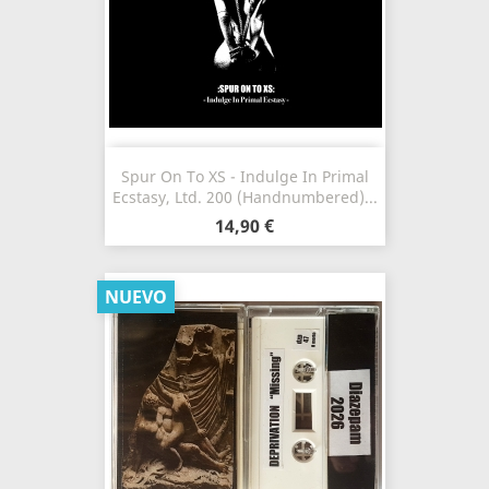
Spur On To XS - Indulge In Primal
Ecstasy, Ltd. 200 (Handnumbered)...
14,90 €
NUEVO