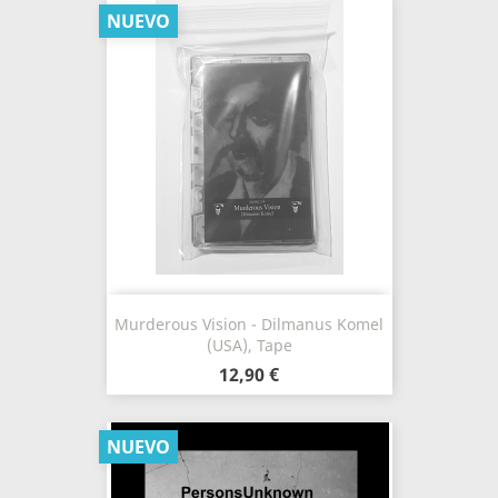
NUEVO
Murderous Vision - Dilmanus Komel
(USA), Tape
12,90 €
NUEVO