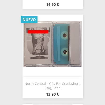
14,90 €
NUEVO
North Central - C Is For Crackwhore
(Ita), Tape
13,90 €