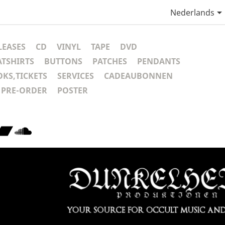
Nederlands
LEASES
CD
VINYL
TAPE
DVD
ATSHIRTS
BUTTONS
PATCHES
PENDANTS
KS,TICKETS
SERVICES
CADEAUBONNEN
PRE-ORDER
POSTER