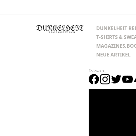
DUNKELHEIT RE
T-SHIRTS & SWE
MAGAZINES,BOO
NEUE ARTIKEL
Follow us...