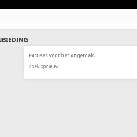
NBIEDING
Excuses voor het ongemak.
Zoek opnieuw