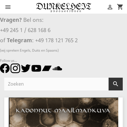
shopping_cart


Vragen?
Bel ons:
+49 245 1 / 628 168 6
of
Telegram
: +49 178 121 765 2
(wij spreken Engels, Duits en Spaans)
Follow us...
