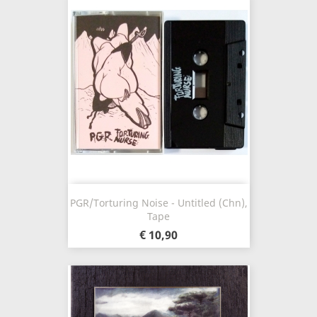
PGR/Torturing Noise - Untitled (Chn),
Tape
€ 10,90