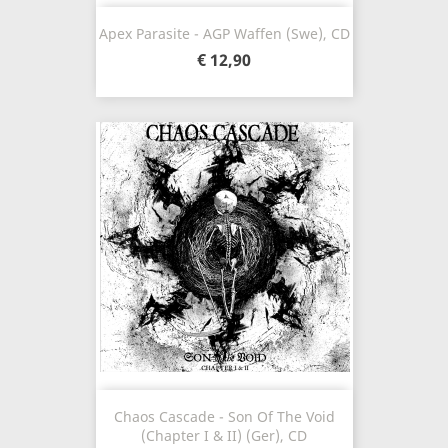
Apex Parasite - AGP Waffen (Swe), CD
€ 12,90
Chaos Cascade - Son Of The Void
(Chapter I & II) (Ger), CD