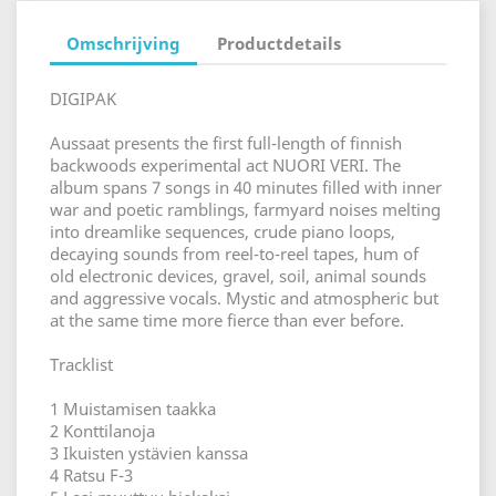
Omschrijving
Productdetails
DIGIPAK
Aussaat presents the first full-length of finnish
backwoods experimental act NUORI VERI. The
album spans 7 songs in 40 minutes filled with inner
war and poetic ramblings, farmyard noises melting
into dreamlike sequences, crude piano loops,
decaying sounds from reel-to-reel tapes, hum of
old electronic devices, gravel, soil, animal sounds
and aggressive vocals. Mystic and atmospheric but
at the same time more fierce than ever before.
Tracklist
1 Muistamisen taakka
2 Konttilanoja
3 Ikuisten ystävien kanssa
4 Ratsu F-3