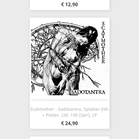
€ 12,90
Scatmother - Sadotantra, Splatter Edt.
+ Poster, Ltd. 100 (Ger), LP
€ 24,90