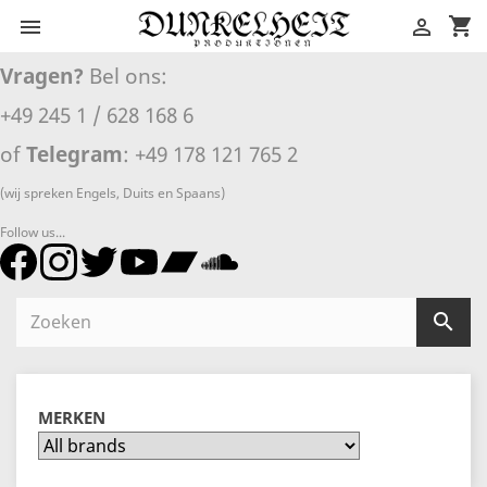
shopping_cart


Vragen?
Bel ons:
+49 245 1 / 628 168 6
of
Telegram
: +49 178 121 765 2
(wij spreken Engels, Duits en Spaans)
Follow us...

MERKEN