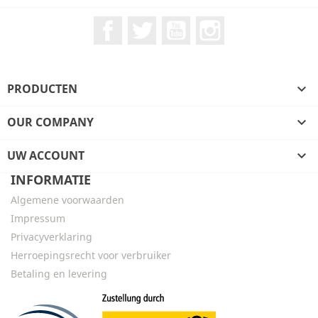
Facebook
Twitter
YouTube
Instagram
PRODUCTEN

OUR COMPANY

UW ACCOUNT

INFORMATIE
Algemene voorwaarden
Impressum
Privacyverklaring
Herroepingsrecht voor verbruiker
Betaling en levering