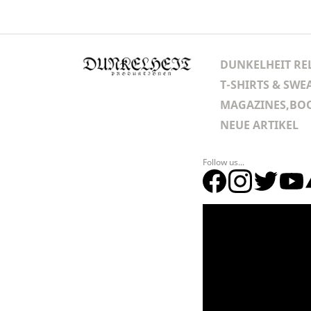
DUNKELHEIT RE
T-SHIRTS & SWE
MAGAZINES,BOO
NEUE ARTIKEL
Follow us...