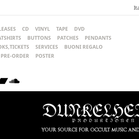
It
LEASES
CD
VINYL
TAPE
DVD
ATSHIRTS
BUTTONS
PATCHES
PENDANTS
KS,TICKETS
SERVICES
BUONI REGALO
PRE-ORDER
POSTER