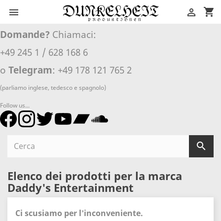
shopping_cart


Domande?
Chiamaci:
+49 245 1 / 628 168 6
o
Telegram
: +49 178 121 765 2
(parliamo inglese, tedesco e spagnolo)
Follow us...

Elenco dei prodotti per la marca
Daddy's Entertainment
Ci scusiamo per l'inconveniente.