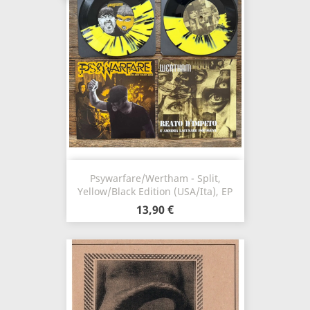
Psywarfare/Wertham - Split,
Yellow/Black Edition (USA/Ita), EP
13,90 €