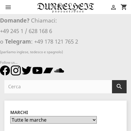
shopping_cart


Domande?
Chiamaci:
+49 245 1 / 628 168 6
o
Telegram
: +49 178 121 765 2
(parliamo inglese, tedesco e spagnolo)
Follow us...

MARCHI