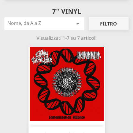
7" VINYL
Nome, da A a Z

FILTRO
Visualizzati 1-7 su 7 articoli