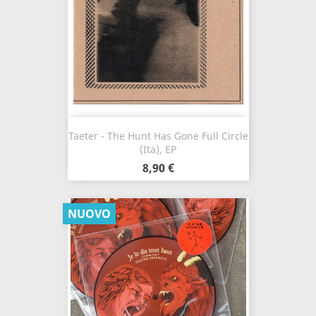
Taeter - The Hunt Has Gone Full Circle
(Ita), EP
8,90 €
NUOVO