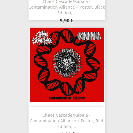
Chaos Cascade/Kapala -
Contamination Alliance + Poster, Black
Edition,...
9,90 €
Chaos Cascade/Kapala -
Contamination Alliance + Poster, Red
Edition,...