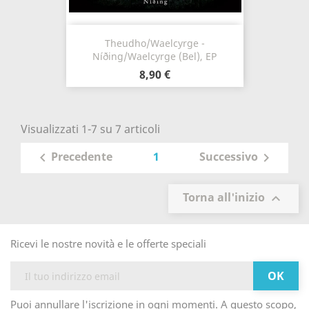
Theudho/Waelcyrge -
Níðing/Waelcyrge (Bel), EP
8,90 €
Visualizzati 1-7 su 7 articoli
1
Precedente
Successivo


Torna all'inizio

Ricevi le nostre novità e le offerte speciali
Puoi annullare l'iscrizione in ogni momenti. A questo scopo,