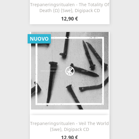
Trepaneringsritualen - The Totality Of
Death (Ω) (Swe), Digipack CD
12,90 €
NUOVO
Trepaneringsritualen - Veil The World
(Swe), Digipack CD
12,90 €