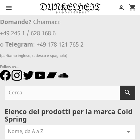
shopping_cart


Domande?
Chiamaci:
+49 245 1 / 628 168 6
o
Telegram
: +49 178 121 765 2
(parliamo inglese, tedesco e spagnolo)
Follow us...

Elenco dei prodotti per la marca Cold
Spring
Nome, da A a Z
