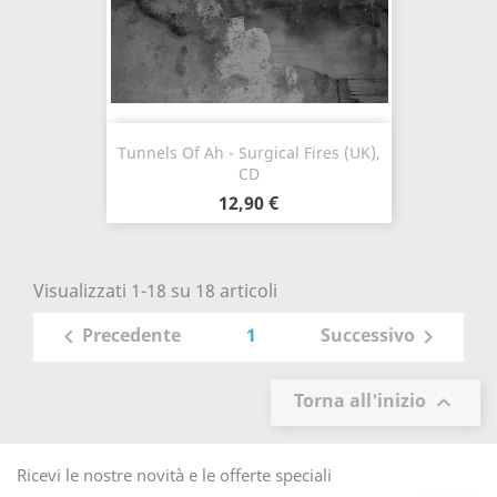
Tunnels Of Ah - Surgical Fires (UK),
CD
12,90 €
Visualizzati 1-18 su 18 articoli
1
Precedente
Successivo


Torna all'inizio

Ricevi le nostre novità e le offerte speciali