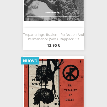
Trepaneringsritualen - Perfection And
Permanence (Swe), Digipack CD
13,90 €
NUOVO