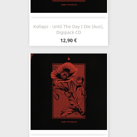
Kollaps - Until The Day I Die (Aus),
Digipack CD
12,90 €