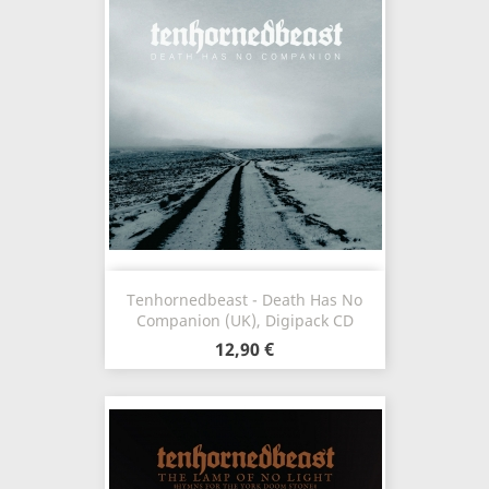
Tenhornedbeast - Death Has No
Companion (UK), Digipack CD
12,90 €