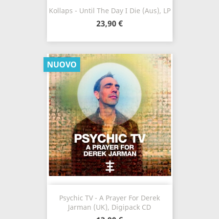
Kollaps - Until The Day I Die (Aus), LP
23,90 €
NUOVO
Psychic TV - A Prayer For Derek
Jarman (UK), Digipack CD