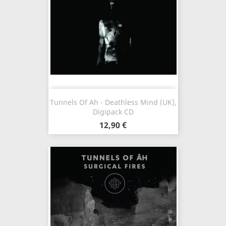
Tunnels Of Ah - Deathless Mind (UK),
Digipack CD
12,90 €