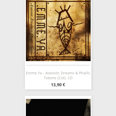
Emme Ya - Atavistic Dreams & Phallic
Totems (Col), CD
13,90 €