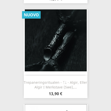
NUOVO
Trepaneringsritualen - ᛉᛦ - Algir, Eller
Algir I Merkstave (Swe),...
13,90 €