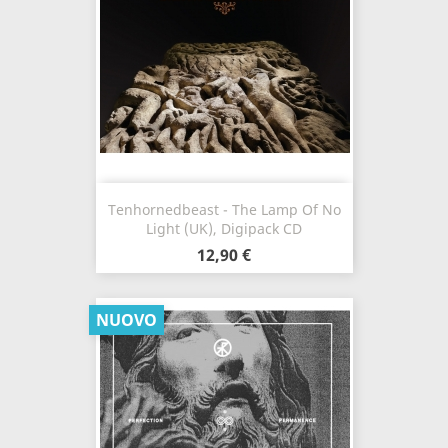
Tenhornedbeast - The Lamp Of No
Light (UK), Digipack CD
12,90 €
NUOVO