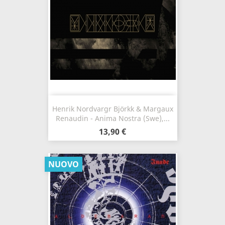
Henrik Nordvargr Björkk & Margaux
Renaudin - Anima Nostra (Swe),...
13,90 €
NUOVO