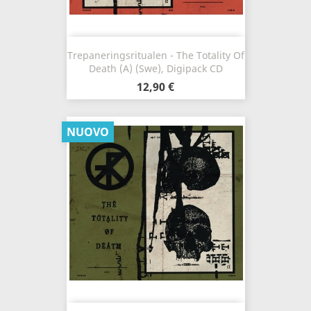
Trepaneringsritualen - The Totality Of
Death (A) (Swe), Digipack CD
12,90 €
NUOVO