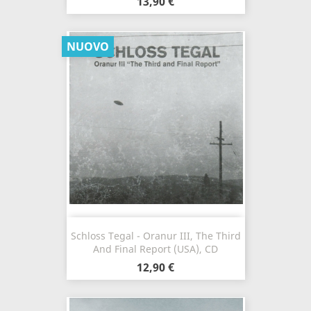
13,90 €
NUOVO
Schloss Tegal - Oranur III, The Third
And Final Report (USA), CD
12,90 €