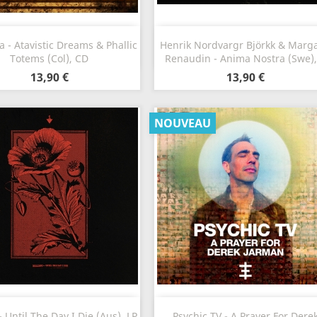
Aperçu rapide
Aperçu rapide


 - Atavistic Dreams & Phallic
Henrik Nordvargr Björkk & Marg
Totems (Col), CD
Renaudin - Anima Nostra (Swe),.
13,90 €
13,90 €
NOUVEAU
Aperçu rapide
Aperçu rapide


- Until The Day I Die (Aus), LP
Psychic TV - A Prayer For Dere