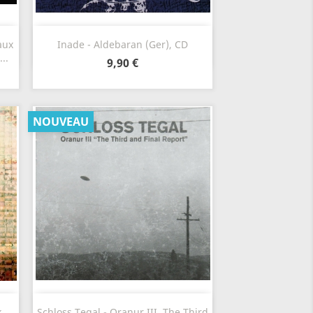
Aperçu rapide

aux
Inade - Aldebaran (Ger), CD
..
9,90 €
NOUVEAU
Aperçu rapide

k
Schloss Tegal - Oranur III, The Third