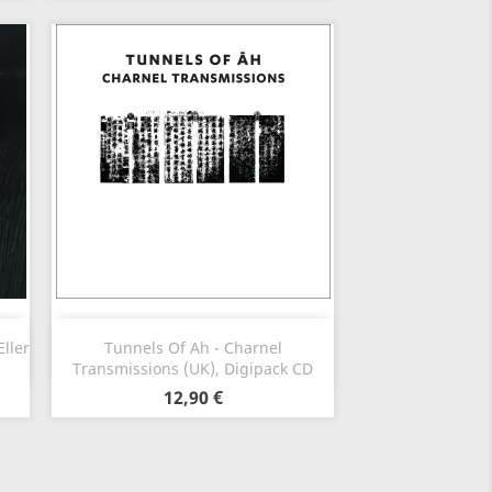
Aperçu rapide

Eller
Tunnels Of Ah - Charnel
Transmissions (UK), Digipack CD
12,90 €