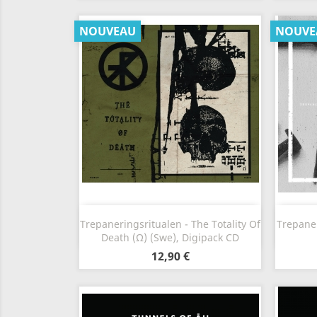
NOUVEAU
NOUVE
Aperçu rapide

Trepaneringsritualen - The Totality Of
Trepaner
Death (Ω) (Swe), Digipack CD
12,90 €