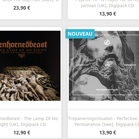
Jarman (UK), Digipack CD
23,90 €
13,90 €
NOUVEAU
Aperçu rapide
Aperçu rapide


nedbeast - The Lamp Of No
Trepaneringsritualen - Perfection
ight (UK), Digipack CD
Permanence (Swe), Digipack C
12,90 €
13,90 €