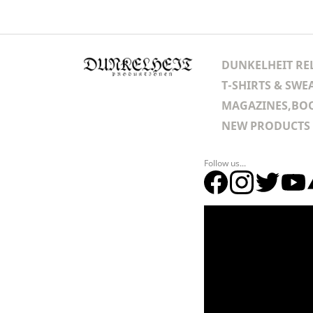
DUNKELHEIT RE
T-SHIRTS & SWE
MAGAZINES,BOO
NEW PRODUCTS
Follow us...