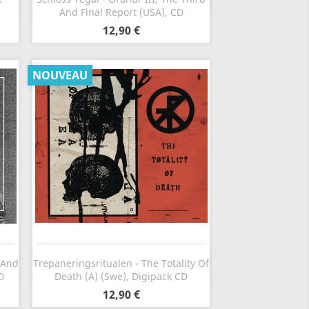
And Final Report (USA), CD
12,90 €
NOUVEAU
Aperçu rapide

 And
Trepaneringsritualen - The Totality Of
D
Death (A) (Swe), Digipack CD
12,90 €