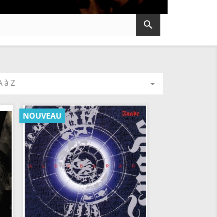

 à Z

NOUVEAU