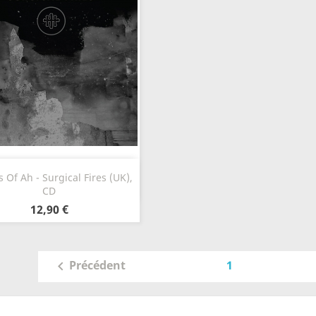
Aperçu rapide

 Of Ah - Surgical Fires (UK),
CD
12,90 €
1
Précédent
