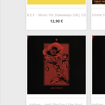
Aperçu rapide

B.E.F. - Music For Stowaways (UK), CD
Emme Ya
12,90 €
Aperçu rapide

Kollaps - Until The Day I Die (Aus),
Kollaps 