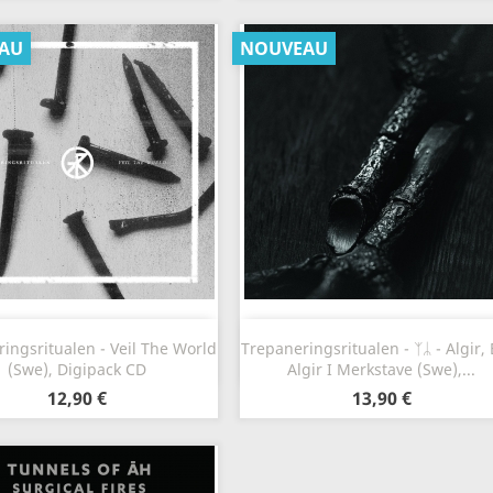
AU
NOUVEAU
Aperçu rapide
Aperçu rapide


ingsritualen - Veil The World
Trepaneringsritualen - ᛉᛦ - Algir, 
(Swe), Digipack CD
Algir I Merkstave (Swe),...
12,90 €
13,90 €