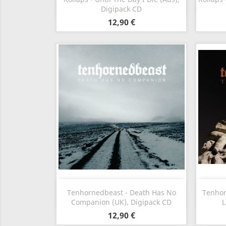
Digipack CD
12,90 €
Aperçu rapide

Tenhornedbeast - Death Has No
Tenhor
Companion (UK), Digipack CD
L
12,90 €