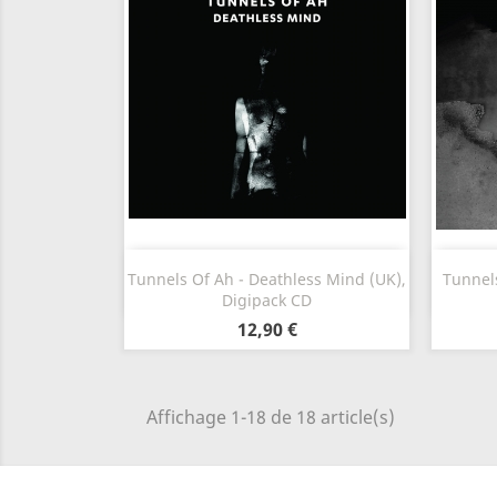
Aperçu rapide

Tunnels Of Ah - Deathless Mind (UK),
Tunnels
Digipack CD
12,90 €
Affichage 1-18 de 18 article(s)