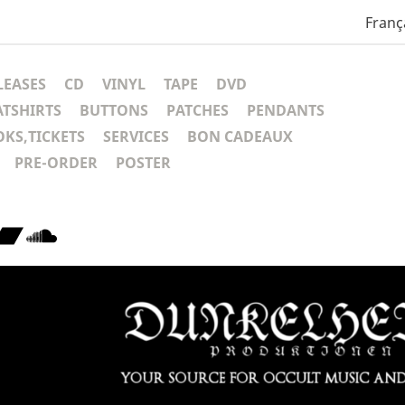
Franç
LEASES
CD
VINYL
TAPE
DVD
ATSHIRTS
BUTTONS
PATCHES
PENDANTS
KS,TICKETS
SERVICES
BON CADEAUX
PRE-ORDER
POSTER