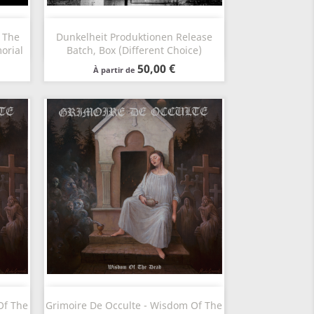
Aperçu rapide

 The
Dunkelheit Produktionen Release
orial
Batch, Box (Different Choice)
50,00 €
À partir de
Aperçu rapide

Of The
Grimoire De Occulte - Wisdom Of The