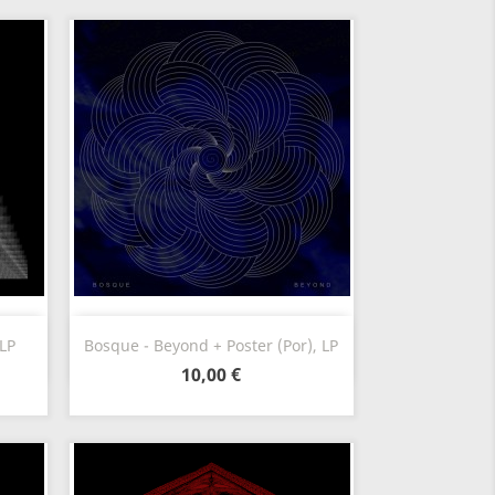
Aperçu rapide

 LP
Bosque - Beyond + Poster (Por), LP
10,00 €