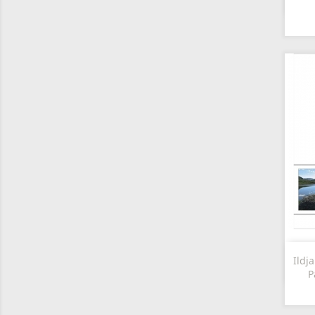
Ildj
P