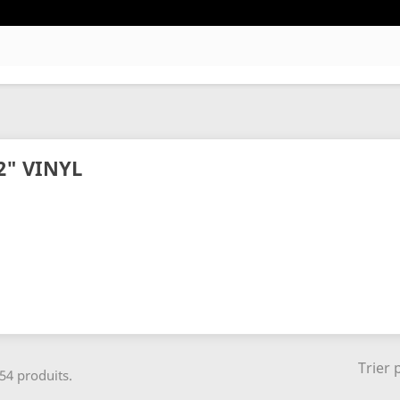
2" VINYL
Trier 
 54 produits.