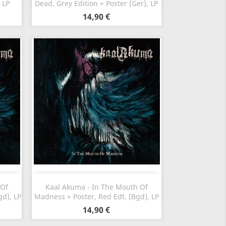
 LP
Dead, Grey Edition + Poster (Ger), LP
14,90 €
Aperçu rapide

 Of
Kaal Akuma - In The Mouth Of
gd), LP
Madness + Poster, Red Edt. (Bgd), LP
14,90 €