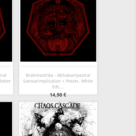
Aperçu rapide

ral
Brahmastrika - Abhabaniyastral
latter
Samsarimplication + Poster, White
Edt....
14,90 €