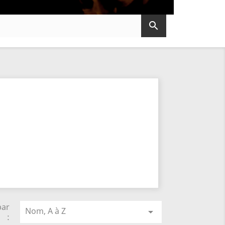

par
Nom, A à Z

: