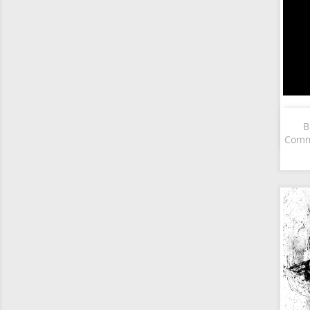
B
Comme