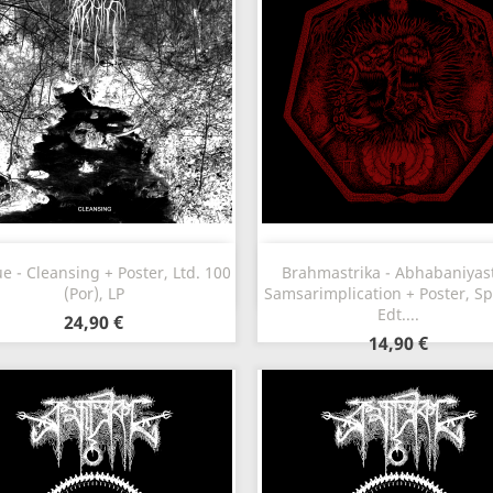
Aperçu rapide
Aperçu rapide


e - Cleansing + Poster, Ltd. 100
Brahmastrika - Abhabaniyast
(Por), LP
Samsarimplication + Poster, Sp
Edt....
24,90 €
14,90 €