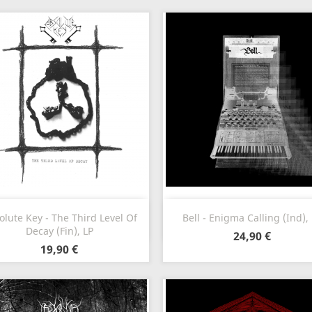
Aperçu rapide
Aperçu rapide


olute Key - The Third Level Of
Bell - Enigma Calling (Ind),
Decay (Fin), LP
24,90 €
19,90 €