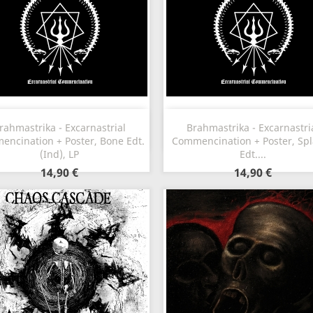
Aperçu rapide
Aperçu rapide


rahmastrika - Excarnastrial
Brahmastrika - Excarnastri
ncination + Poster, Bone Edt.
Commencination + Poster, Spl
(Ind), LP
Edt....
14,90 €
14,90 €