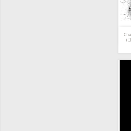
Cha
(C