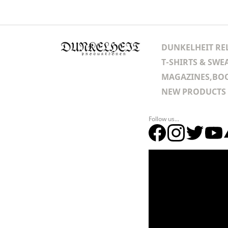
DUNKELHEIT RE
T-SHIRTS & SWE
MAGAZINES,BOO
NEW PRODUCTS
Follow us...