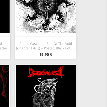
Aperçu rapide

al
Chaos Cascade - Son Of The Void
atter
(Chapter I & II) + Poster, Black Edt.,...
19,90 €