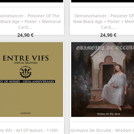
Aperçu rapide
Aperçu rapide


onomancer - Poisoner Of The
Demonomancer - Poisoner Of
Black Age + Poster + Memorial
New Black Age + Poster + Mem
Card,...
Card,...
24,90 €
24,90 €
Aperçu rapide
Aperçu rapide


re Vifs - Art Of Noises - 110th
Grimoire De Occulte - Wisdom 