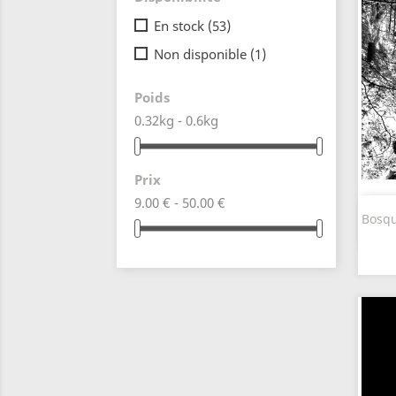
En stock
(53)
Non disponible
(1)
Poids
0.32kg - 0.6kg
Prix
9.00 € - 50.00 €
Bosqu