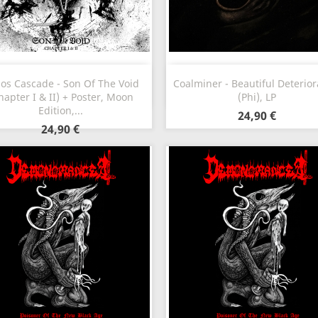
Aperçu rapide
Aperçu rapide


os Cascade - Son Of The Void
Coalminer - Beautiful Deterior
hapter I & II) + Poster, Moon
(Phi), LP
Edition,...
24,90 €
24,90 €