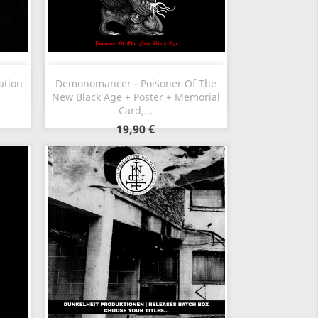
Aperçu rapide

ation
Demonomancer - Poisoner Of The
New Black Age + Poster + Memorial
Card,...
19,90 €