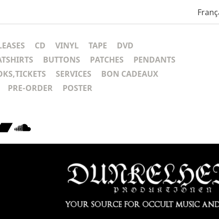
Franç
LEASES
CD
VINYL
TAPE
DVD
ATSHIRTS
BUTTONS
PATCHES
PENDANTS
KS,TICKETS
SERVICES
BON CADEAUX
PRE-ORDER
POSTER