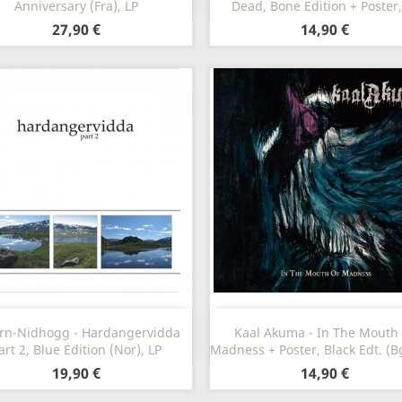
Anniversary (Fra), LP
Dead, Bone Edition + Poster,
27,90 €
14,90 €
Aperçu rapide
Aperçu rapide


arn-Nidhogg - Hardangervidda
Kaal Akuma - In The Mouth
art 2, Blue Edition (Nor), LP
Madness + Poster, Black Edt. (B
19,90 €
14,90 €