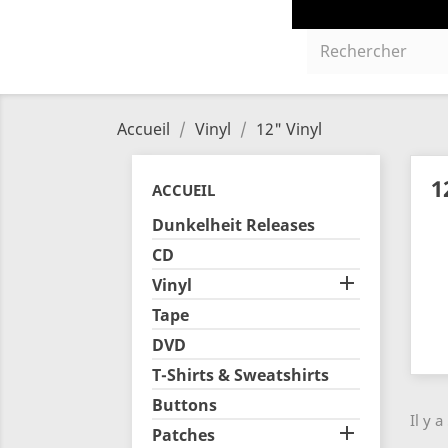
Accueil
Vinyl
12" Vinyl
1
ACCUEIL
Dunkelheit Releases
CD

Vinyl
Tape
DVD
T-Shirts & Sweatshirts
Buttons
Il y a

Patches