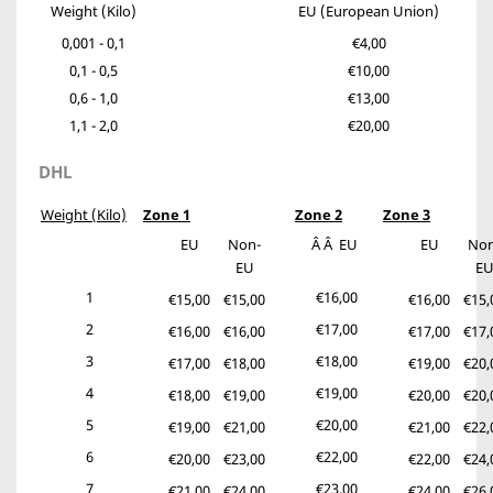
Weight (Kilo)
EU (European Union)
0,001 - 0,1
€4,00
0,1 - 0,5
€10,00
0,6 - 1,0
€13,00
1,1 - 2,0
€20,00
DHL
Weight (Kilo)
Zone 1
Zone 2
Zone 3
EU
Non-
Â Â EU
EU
Non
EU
E
1
€16,00
€15,00
€15,00
€16,00
€15,
2
€17,00
€16,00
€16,00
€17,00
€17,
3
€18,00
€17,00
€18,00
€19,00
€20,
4
€19,00
€18,00
€19,00
€20,00
€20,
5
€20,00
€19,00
€21,00
€21,00
€22,
6
€22,00
€20,00
€23,00
€22,00
€24,
7
€23,00
€21,00
€24,00
€24,00
€26,