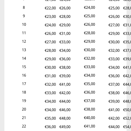
8
€24,00
€22,00
€26,00
€25,00
€28,
9
€25,00
€23,00
€28,00
€26,00
€30,
10
€26,00
€24,00
€29,00
€27,00
€31,
11
€28,00
€26,00
€31,00
€29,00
€33,
12
€29,00
€27,00
€33,00
€30,00
€35,
13
€30,00
€28,00
€34,00
€32,00
€37,
14
€32,00
€29,00
€36,00
€33,00
€39,
15
€33,00
€30,00
€38,00
€34,00
€41,
16
€34,00
€31,00
€39,00
€36,00
€42,
17
€35,00
€32,00
€41,00
€37,00
€44,
18
€36,00
€33,00
€42,00
€38,00
€46,
19
€37,00
€34,00
€44,00
€39,00
€48,
20
€38,00
€34,00
€46,00
€41,00
€50,
21
€40,00
€35,00
€48,00
€42,00
€52,
22
€41,00
€36,00
€49,00
€44,00
€54,