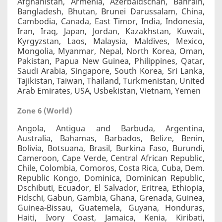
Afghanistan, Armenia, Azerbaidschan, Bahrain,
Bangladesh, Bhutan, Brunei Darussalam, China,
Cambodia, Canada, East Timor, India, Indonesia,
Iran, Iraq, Japan, Jordan, Kazakhstan, Kuwait,
Kyrgyzstan, Laos, Malaysia, Maldives, Mexico,
Mongolia, Myanmar, Nepal, North Korea, Oman,
Pakistan, Papua New Guinea, Philippines, Qatar,
Saudi Arabia, Singapore, South Korea, Sri Lanka,
Tajikistan, Taiwan, Thailand, Turkmenistan, United
Arab Emirates, USA, Usbekistan, Vietnam, Yemen
Zone 6 (World)
Angola, Antigua and Barbuda, Argentina,
Australia, Bahamas, Barbados, Belize, Benin,
Bolivia, Botsuana, Brasil, Burkina Faso, Burundi,
Cameroon, Cape Verde, Central African Republic,
Chile, Colombia, Comoros, Costa Rica, Cuba, Dem.
Republic Kongo, Dominica, Dominican Republic,
Dschibuti, Ecuador, El Salvador, Eritrea, Ethiopia,
Fidschi, Gabun, Gambia, Ghana, Grenada, Guinea,
Guinea-Bissau, Guatemela, Guyana, Honduras,
Haiti, Ivory Coast, Jamaica, Kenia, Kiribati,