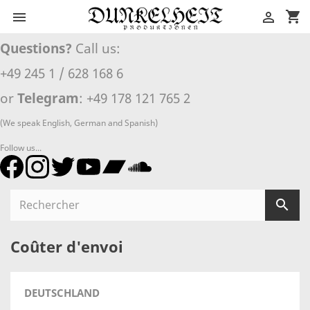
shopping_cart


Questions?
Call us:
+49 245 1 / 628 168 6
or
Telegram
: +49 178 121 765 2
(We speak English, German and Spanish)
Follow us...

Coûter d'envoi
DEUTSCHLAND