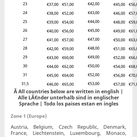
23
€42,00
€37,00
€51,00
€45,00
€56,
24
€43,00
€38,00
€52,00
€46,00
€57,
25
€44,00
€39,00
€54,00
€48,00
€59,
26
€45,00
€40,00
€56,00
€49,00
€61,
27
€47,00
€41,00
€57,00
€50,00
€63,
28
€48,00
€42,00
€59,00
€51,00
€65,
29
€49,00
€43,00
€60,00
€52,00
€66,
30
€50,00
€44,00
€62,00
€54,00
€68,
31
€52,00
€45,00
€64,00
€56,00
€70,
31,5
€53,00
€46,00
€65,00
€57,00
€71,
Â All countries below are written in english |
Alle LÃ€nder unterhalb sind in englischer
Sprache | Todo los paises estan en ingles
Zone 1 (Europe)
Austria, Belgium, Czech Republic, Denmark,
France, Liechtenstein, Luxembourg, Monaco,