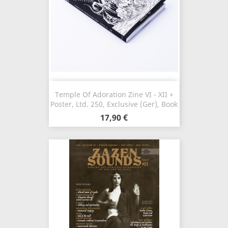
Temple Of Adoration Zine VI - XII +
Poster, Ltd. 250, Exclusive (Ger), Book
17,90 €