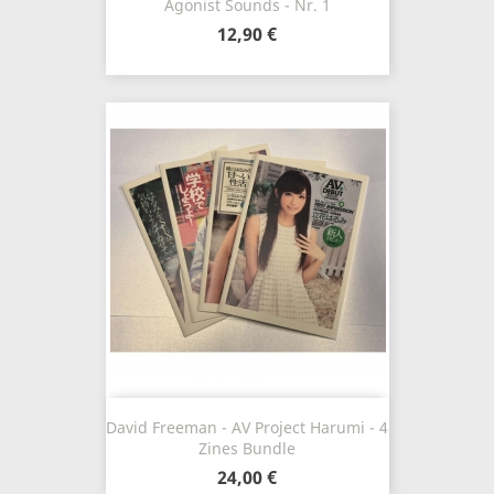
Agonist Sounds - Nr. 1
12,90 €
David Freeman - AV Project Harumi - 4
Zines Bundle
24,00 €