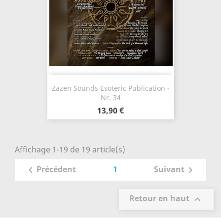
Zazen Sounds Esoteric Publication -
Nr. 34
13,90 €
Affichage 1-19 de 19 article(s)
1
Précédent
Suivant


Retour en haut
