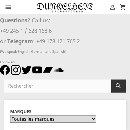
shopping_cart


Questions?
Call us:
+49 245 1 / 628 168 6
or
Telegram
: +49 178 121 765 2
(We speak English, German and Spanish)
Follow us...

MARQUES