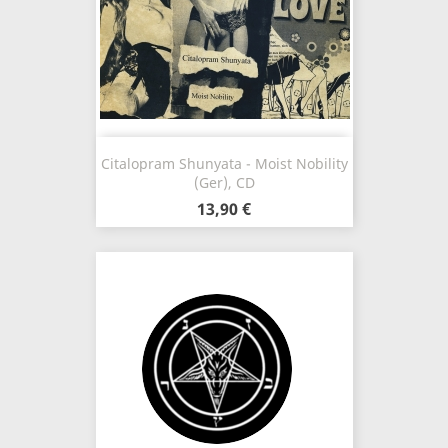
Citalopram Shunyata - Moist Nobility
(Ger), CD
13,90 €