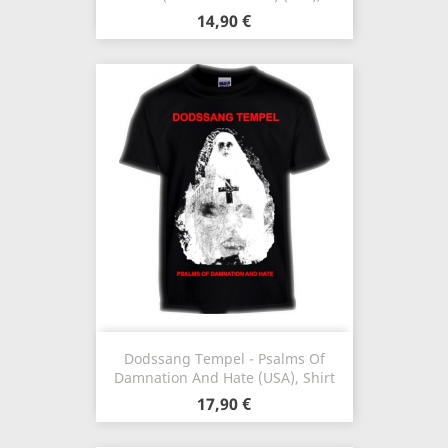
14,90 €
Dodssang Tempel - Psalms Of
Damnation And Hate (USA), Shirt
17,90 €