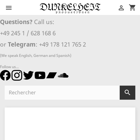
shopping_cart


Questions?
Call us:
+49 245 1 / 628 168 6
or
Telegram
: +49 178 121 765 2
(We speak English, German and Spanish)
Follow us...
