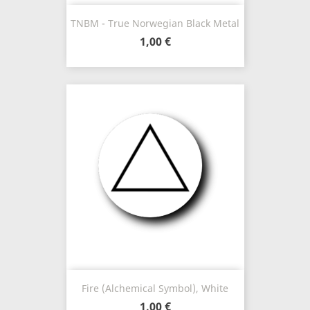
TNBM - True Norwegian Black Metal
1,00 €
Fire (Alchemical Symbol), White
1,00 €