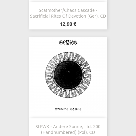
Scatmother/Chaos Cascade -
Sacrificial Rites Of Devotion (Ger), CD
12,90 €
SLPWK - Andere Sonne, Ltd. 200
(Handnumbered) (Pol), CD