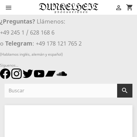
shopping_cart


¿Preguntas?
Llámenos:
+49 245 1 / 628 168 6
o
Telegram
: +49 178 121 765 2
(Hablamos inglés, alemán y español)
Síguenos...
