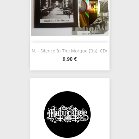
N. - Silence In The Morgue (Ita), CDr
9,90 €