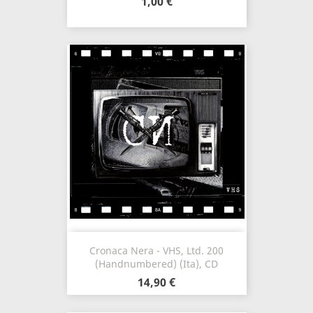
1,00 €
Cronaca Nera - VHS, Ltd. 200
(Handnumbered) (Ita), CD
14,90 €