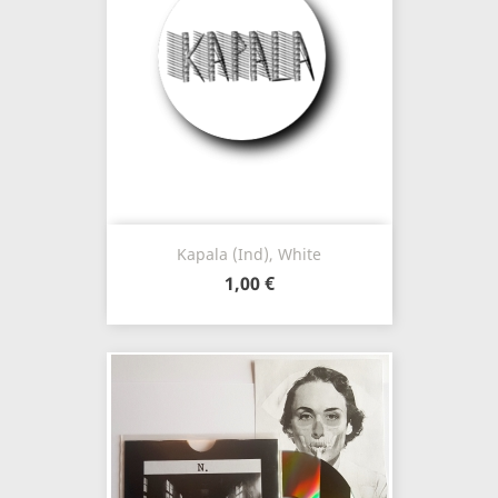
Kapala (Ind), White
1,00 €