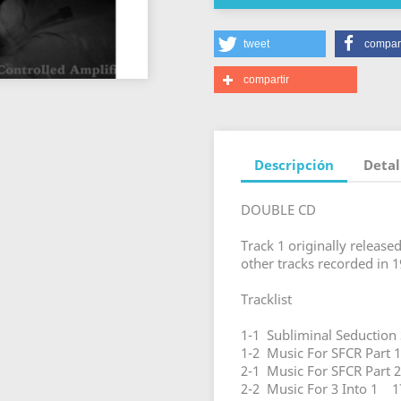
tweet
compart
compartir
Descripción
Detal
DOUBLE CD
Track 1 originally release
other tracks recorded in 
Tracklist
1-1 Subliminal Seduction
1-2 Music For SFCR Part 
2-1 Music For SFCR Part 
2-2 Music For 3 Into 1 1