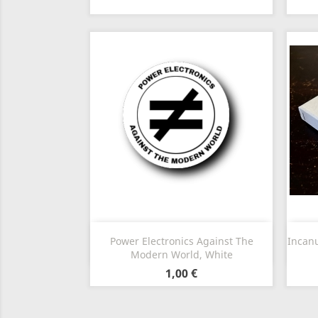
Vista rápida

Power Electronics Against The
Incanu
Modern World, White
1,00 €