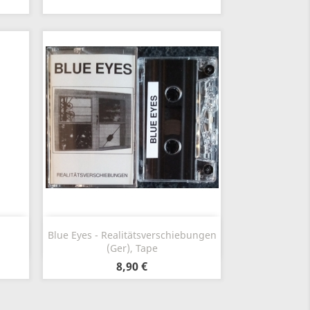
Vista rápida

Blue Eyes - Realitätsverschiebungen
(Ger), Tape
8,90 €