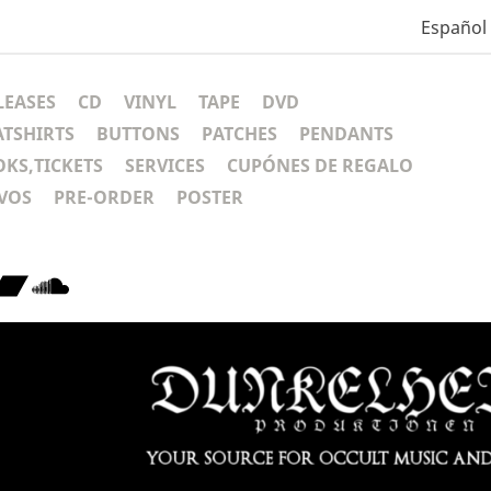
Español
LEASES
CD
VINYL
TAPE
DVD
ATSHIRTS
BUTTONS
PATCHES
PENDANTS
KS,TICKETS
SERVICES
CUPÓNES DE REGALO
VOS
PRE-ORDER
POSTER