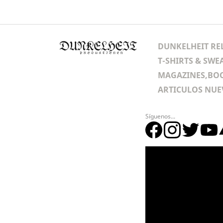
DUNKELHEIT RE
T-SHIRTS & SWE
MAGAZINES,BOO
ARTICULOS NUE
Síguenos...