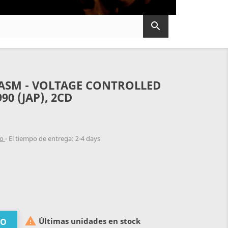

SM - VOLTAGE CONTROLLED
90 (JAP), 2CD
do
El tiempo de entrega: 2-4 days

Últimas unidades en stock
TO