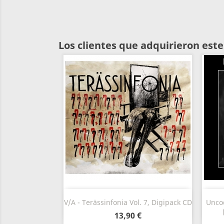
Los clientes que adquirieron es
Vista rápida

V/A - Terässinfonia Vol. 7, Digipack CD
Uncod
13,90 €