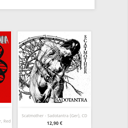
Vista rápida

Scatmother - Sadotantra (Ger), CD
r, Red
12,90 €