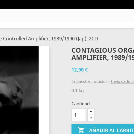
 Controlled Amplifier, 1989/1990 (Jap), 2CD
CONTAGIOUS ORGA
AMPLIFIER, 1989/19
12,90 €
Impuestos incluidos
Envío exclui
0.1 kg
Cantidad

AÑADIR AL CARRI