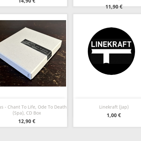
14,90 €
11,90 €
Vista rápida
Vista rápida


s - Chant To Life, Ode To Death
Linekraft (Jap)
(Spa), CD Box
1,00 €
12,90 €