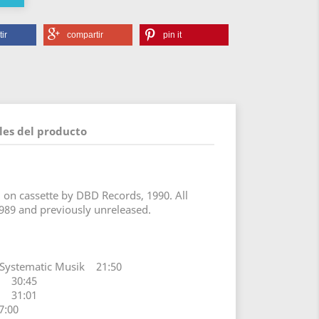
ir
compartir
pin it
les del producto
d on cassette by DBD Records, 1990. All
1989 and previously unreleased.
 Systematic Musik 21:50
1 30:45
2 31:01
7:00