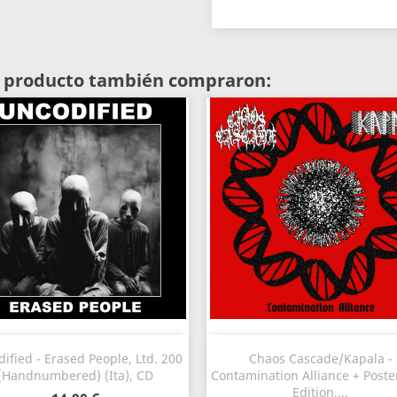
te producto también compraron:
Vista rápida
Vista rápida


ified - Erased People, Ltd. 200
Chaos Cascade/Kapala -
(Handnumbered) (Ita), CD
Contamination Alliance + Poste
Edition,...