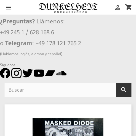
shopping_cart


¿Preguntas?
Llámenos:
+49 245 1 / 628 168 6
o
Telegram
: +49 178 121 765 2
(Hablamos inglés, alemán y español)
Síguenos...
