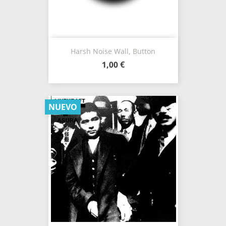
Harsh Noise Wall, Button
1,00 €
NUEVO