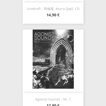
Linekraft - 阿修羅, Asura (Jap), CD
14,90 €
Agonist Sounds - Nr. 1
12,90 €