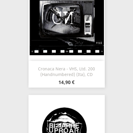
Cronaca Nera - VHS, Ltd. 200
(Handnumbered) (Ita), CD
14,90 €