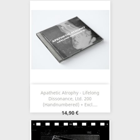
Apathetic Atrophy - Lifelong
Dissonance, Ltd. 200
(Handnumbered) + Excl....
14,90 €