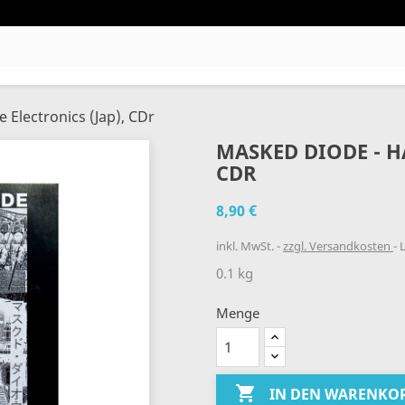
 Electronics (Jap), CDr
MASKED DIODE - H
CDR
8,90 €
inkl. MwSt.
zzgl. Versandkosten
L
0.1 kg
Menge

IN DEN WARENKO