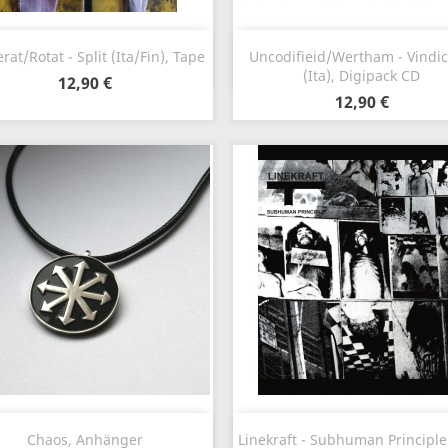
Vorschau
Vorschau


rat/Rotat - Split (Ita/Fin), Tape
Uncodifieid/Wertham - Vindict
(Ita), Digipack CD
12,90 €
12,90 €
Vorschau
Vorschau


Chaos, Anhänger
Linekraft - Subhuman Principle 