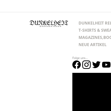
DUNKELHEIT RE
T-SHIRTS & SWE
MAGAZINES,BOO
NEUE ARTIKEL
Folge uns...