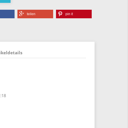
teilen
pin it
ikeldetails
:18