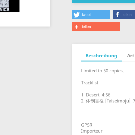
tweet
teilen
teilen
Beschreibung
Art
Limited to 50 copies.
Tracklist
1 Desert 4:56
2 体制盲従 [Taiseimoju] 7
GPSR
Importeur