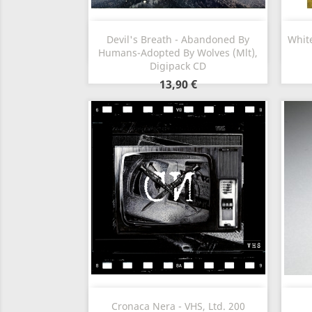
Vorschau

Devil's Breath - Abandoned By
White
Humans-Adopted By Wolves (Mlt),
Digipack CD
13,90 €
Vorschau

Cronaca Nera - VHS, Ltd. 200