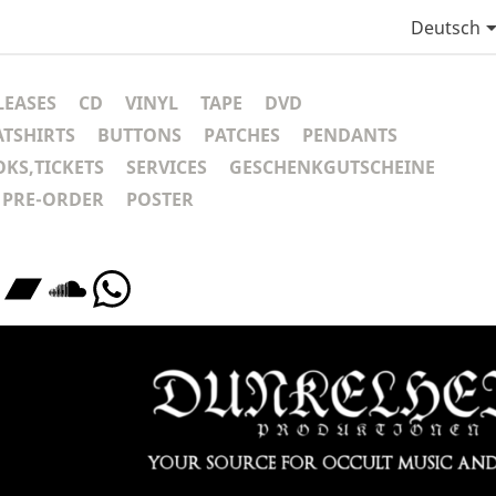
Deutsch
LEASES
CD
VINYL
TAPE
DVD
ATSHIRTS
BUTTONS
PATCHES
PENDANTS
KS,TICKETS
SERVICES
GESCHENKGUTSCHEINE
PRE-ORDER
POSTER