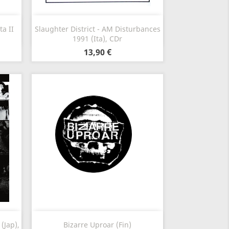
Vorschau

a II
Slaughter District - AM Disturbances
1991 (Ita), CDr
13,90 €
Vorschau

(Jap),
Bizarre Uproar (Fin)