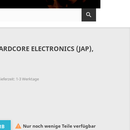

ARDCORE ELECTRONICS (JAP),
ieferzeit: 1-3 Werktage

Nur noch wenige Teile verfügbar
RB