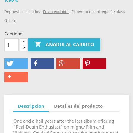
9,90 €
Impuestos incluidos
Envío excluido
El tiempo de entrega: 2-4 days
0.1 kg
Cantidad

AÑADIR AL CARRITO
Descripción
Detalles del producto
One and a half years after the last album offering
"Real-Death Enthusiast" on mighty Filth and
Violence, Cervical Smear return with another putrid