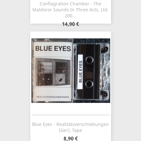
Conflagration Chamber - The
Maldoror Sounds In Three Acts, Ltd.
200...
14,90 €
Blue Eyes - Realitätsverschiebungen
(Ger), Tape
8,90 €