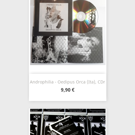
Androphilia - Oedipus Orca (Ita), CDr
9,90 €