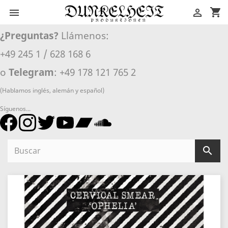
shopping_cart


¿Preguntas?
Llámenos:
+49 245 1 / 628 168 6
o
Telegram
: +49 178 121 765 2
(Hablamos inglés, alemán y español)
Síguenos...
