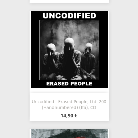
Uncodified - Erased People, Ltd. 200
(Handnumbered) (Ita), CD
14,90 €