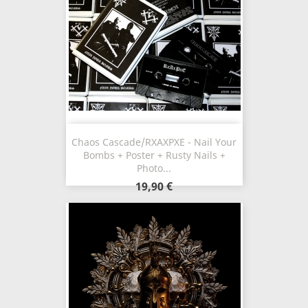
Chaos Cascade/RXAXPXE - Nail Your
Bombs + Poster + Rusty Nails +
Photo...
19,90 €