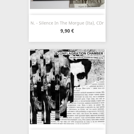
N. - Silence In The Morgue (Ita), CDr
9,90 €