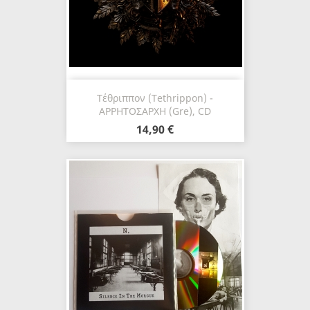
Τέθριππον (Tethrippon) -
ΑΡΡΗΤΟΣΑΡΧΗ (Gre), CD
14,90 €