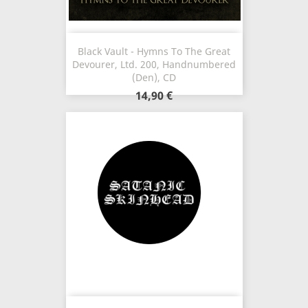
Black Vault - Hymns To The Great
Devourer, Ltd. 200, Handnumbered
(Den), CD
14,90 €