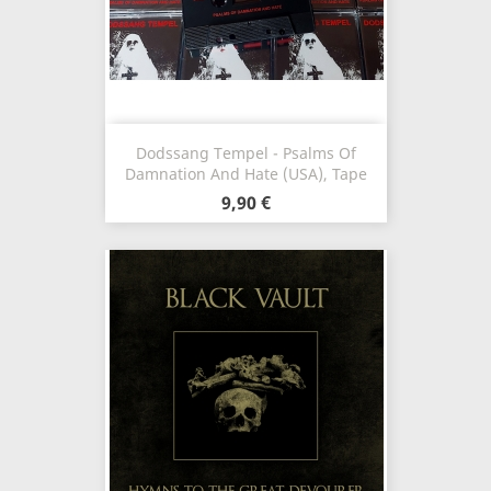
Dodssang Tempel - Psalms Of
Damnation And Hate (USA), Tape
9,90 €