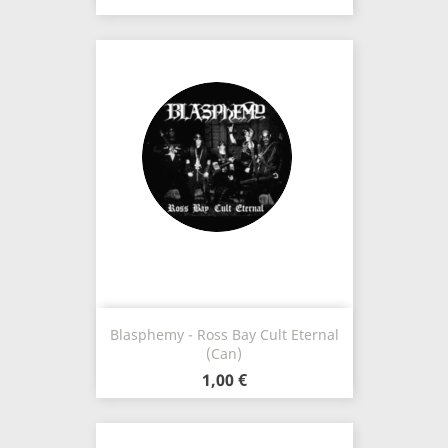
Blasphemy - Ross Bay Cult Eternal
(Can)
1,00 €