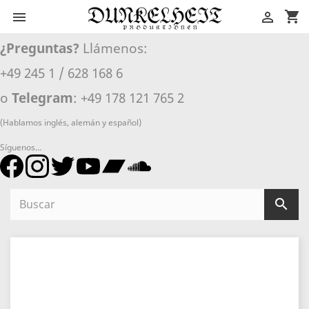
shopping_cart


¿Preguntas?
Llámenos:
+49 245 1 / 628 168 6
o
Telegram
: +49 178 121 765 2
(Hablamos inglés, alemán y español)
Síguenos...
