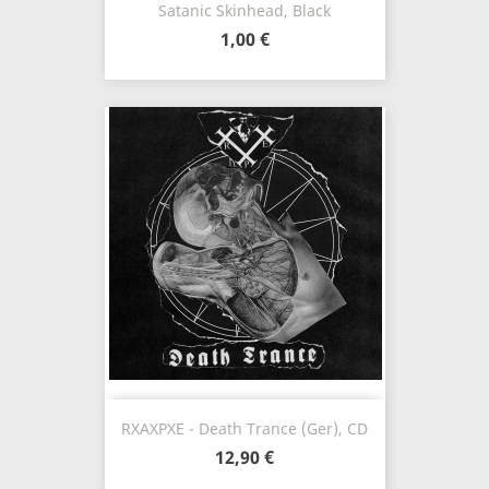
Satanic Skinhead, Black
1,00 €
RXAXPXE - Death Trance (Ger), CD
12,90 €