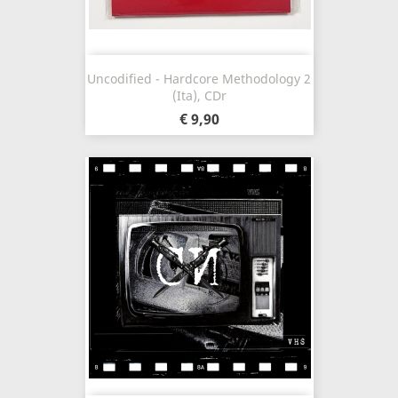
Uncodified - Hardcore Methodology 2
(Ita), CDr
€ 9,90