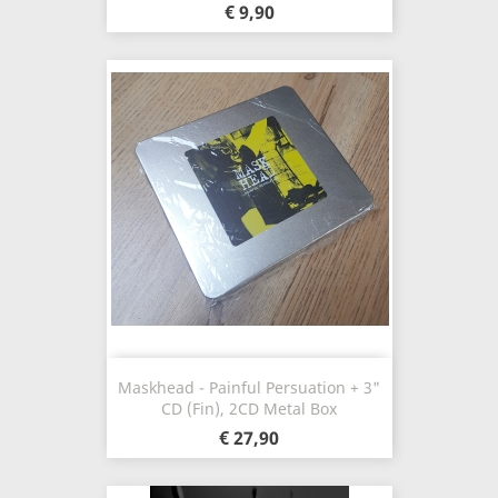
€ 9,90
Maskhead - Painful Persuation + 3"
CD (Fin), 2CD Metal Box
€ 27,90