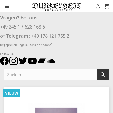
shopping_cart


Vragen?
Bel ons:
+49 245 1 / 628 168 6
of
Telegram
: +49 178 121 765 2
(wij spreken Engels, Duits en Spaans)
Follow us...

NIEUW