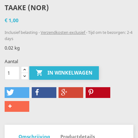
TAAKE (NOR)
€ 1,00
Inclusief belasting
Verzendkosten exclusief
Tijd om te bezorgen: 2-4
days
0.02 kg
Aantal

IN WINKELWAGEN
Omschrijving
Productdetails