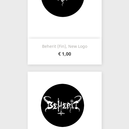
Beherit (Fin), New Logo
€ 1,00