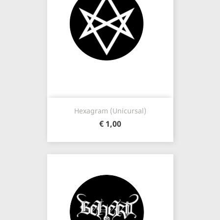
Hexagram (unicursal)
€ 1,00