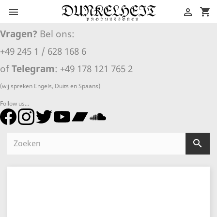
shopping_cart


Vragen?
Bel ons:
+49 245 1 / 628 168 6
of
Telegram
: +49 178 121 765 2
(wij spreken Engels, Duits en Spaans)
Follow us...
