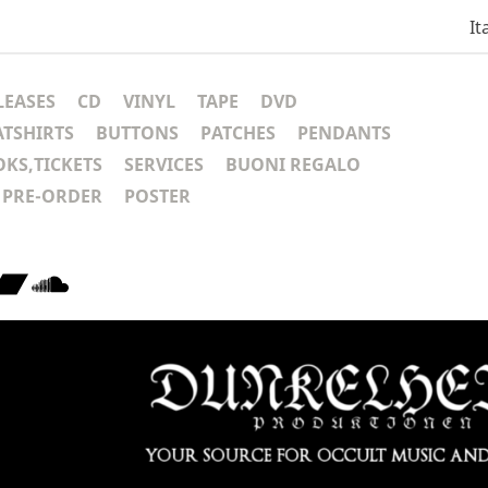
It
LEASES
CD
VINYL
TAPE
DVD
ATSHIRTS
BUTTONS
PATCHES
PENDANTS
KS,TICKETS
SERVICES
BUONI REGALO
PRE-ORDER
POSTER