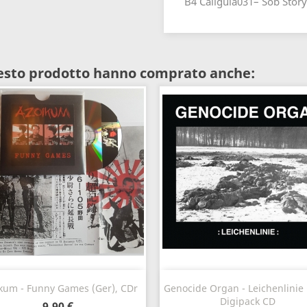
B4 Caligula031– Sob Story
uesto prodotto hanno comprato anche:
Anteprima
Anteprima


kum - Funny Games (Ger), CDr
Genocide Organ - Leichenlinie 
Digipack CD
9,90 €