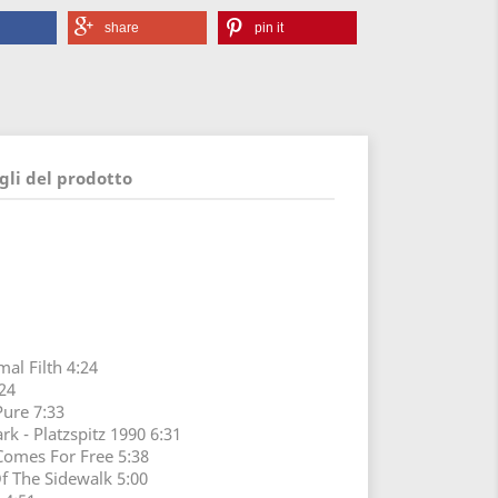
share
pin it
gli del prodotto
al Filth 4:24
24
Pure 7:33
k - Platzspitz 1990 6:31
Comes For Free 5:38
f The Sidewalk 5:00