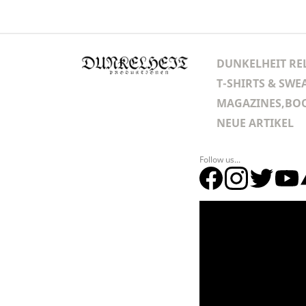
DUNKELHEIT RE
T-SHIRTS & SWE
MAGAZINES,BOO
NEUE ARTIKEL
Follow us...