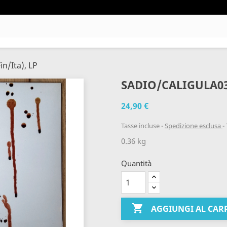
in/Ita), LP
SADIO/CALIGULA031
24,90 €
Tasse incluse
Spedizione esclusa
0.36 kg
Quantità

AGGIUNGI AL CAR