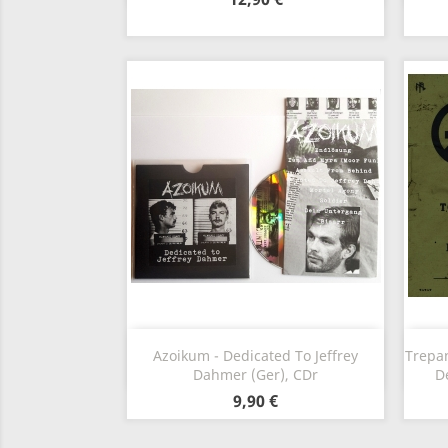
Anteprima

Azoikum - Dedicated To Jeffrey
Trepan
Dahmer (Ger), CDr
D
9,90 €