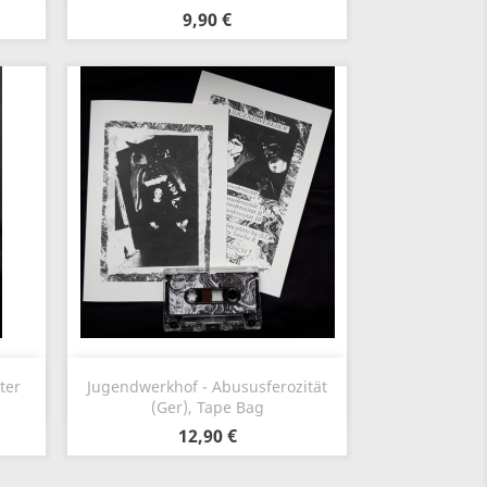
9,90 €
Anteprima

ter
Jugendwerkhof - Abususferozität
(Ger), Tape Bag
12,90 €