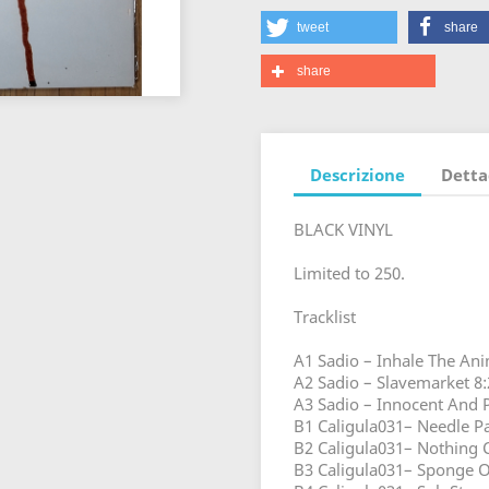
tweet
share
share
Descrizione
Detta
BLACK VINYL
Limited to 250.
Tracklist
A1 Sadio – Inhale The Anim
A2 Sadio – Slavemarket 8:
A3 Sadio – Innocent And 
B1 Caligula031– Needle Par
B2 Caligula031– Nothing 
B3 Caligula031– Sponge O