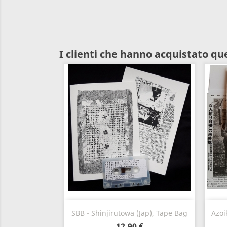
I clienti che hanno acquistato q
Anteprima

SBB - Shinjirutowa (Jap), Tape Bag
Azoi
12,90 €