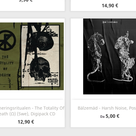
14,90 €
Anteprima
Anteprima


eringsritualen - The Totality Of
Bälzemäd - Harsh Noise, Pos
eath (Ω) (Swe), Digipack CD
5,00 €
Da
12,90 €