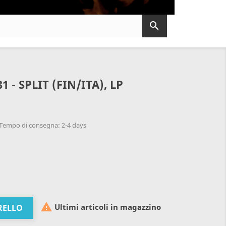

 - SPLIT (FIN/ITA), LP
Tempo di consegna: 2-4 days

Ultimi articoli in magazzino
RELLO