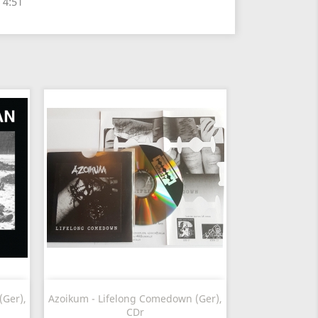
 4:51
Anteprima

(Ger),
Azoikum - Lifelong Comedown (Ger),
CDr