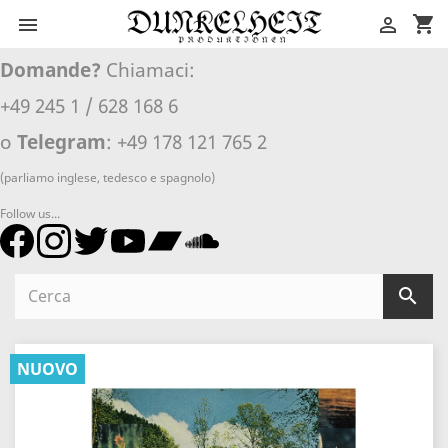
shopping_cart


Domande?
Chiamaci:
+49 245 1 / 628 168 6
o
Telegram
: +49 178 121 765 2
(parliamo inglese, tedesco e spagnolo)
Follow us...

NUOVO