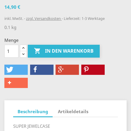
14,90 €
inkl. MwSt.
zzgl. Versandkosten
Lieferzeit: 1-3 Werktage
0.1 kg
Menge

IN DEN WARENKORB
Beschreibung
Artikeldetails
SUPER JEWELCASE