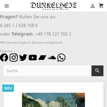
shopping_cart


Fragen?
Rufen Sie uns an:
0 245 1 / 628 168 6
oder
Telegram
: +49 178 121 765 2
(Wir sprechen Englisch, Deutsch und Spanisch)
Folge uns...

NEU