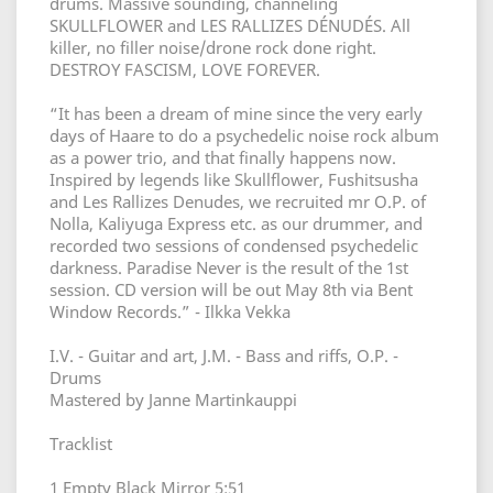
drums. Massive sounding, channeling
SKULLFLOWER and LES RALLIZES DÉNUDÉS. All
killer, no filler noise/drone rock done right.
DESTROY FASCISM, LOVE FOREVER.
“It has been a dream of mine since the very early
days of Haare to do a psychedelic noise rock album
as a power trio, and that finally happens now.
Inspired by legends like Skullflower, Fushitsusha
and Les Rallizes Denudes, we recruited mr O.P. of
Nolla, Kaliyuga Express etc. as our drummer, and
recorded two sessions of condensed psychedelic
darkness. Paradise Never is the result of the 1st
session. CD version will be out May 8th via Bent
Window Records.” - Ilkka Vekka
I.V. - Guitar and art, J.M. - Bass and riffs, O.P. -
Drums
Mastered by Janne Martinkauppi
Tracklist
1 Empty Black Mirror 5:51