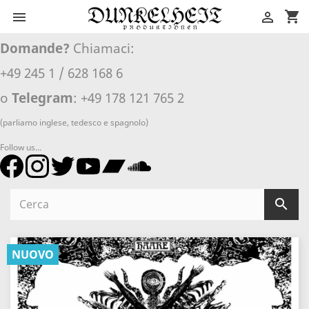
shopping_cart


Domande?
Chiamaci:
+49 245 1 / 628 168 6
o
Telegram
: +49 178 121 765 2
(parliamo inglese, tedesco e spagnolo)
Follow us...

NUOVO