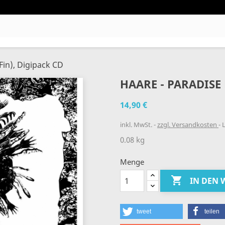
Fin), Digipack CD
HAARE - PARADISE 
14,90 €
inkl. MwSt.
zzgl. Versandkosten
L
0.08 kg
Menge

IN DEN
tweet
teilen