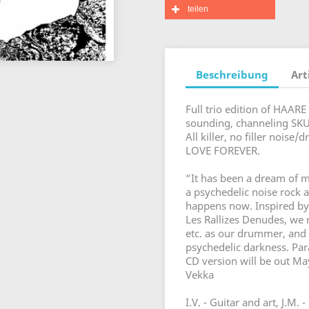
teilen
Beschreibung
Art
Full trio edition of HAAR
sounding, channeling S
All killer, no filler nois
LOVE FOREVER.
“It has been a dream of m
a psychedelic noise rock a
happens now. Inspired by 
Les Rallizes Denudes, we 
etc. as our drummer, and
psychedelic darkness. Para
CD version will be out Ma
Vekka
I.V. - Guitar and art, J.M. 