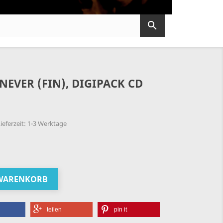

NEVER (FIN), DIGIPACK CD
ieferzeit: 1-3 Werktage
 WARENKORB
teilen
pin it