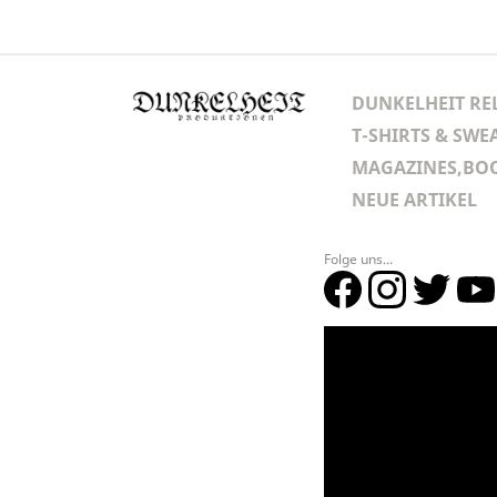
DUNKELHEIT RE
T-SHIRTS & SWE
MAGAZINES,BOO
NEUE ARTIKEL
Folge uns...