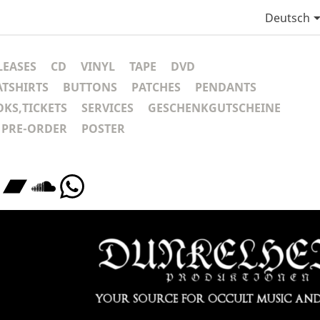
Deutsch
LEASES
CD
VINYL
TAPE
DVD
ATSHIRTS
BUTTONS
PATCHES
PENDANTS
KS,TICKETS
SERVICES
GESCHENKGUTSCHEINE
PRE-ORDER
POSTER