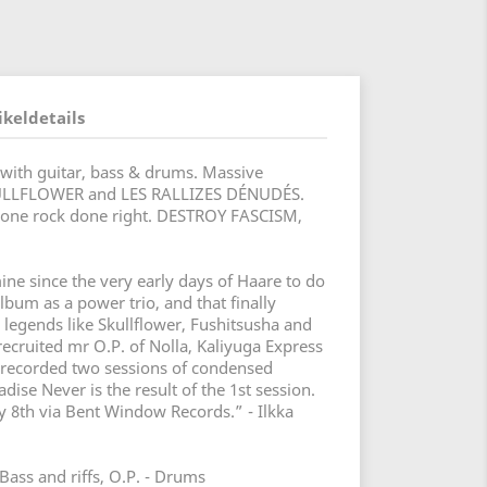
ikeldetails
E with guitar, bass & drums. Massive
KULLFLOWER and LES RALLIZES DÉNUDÉS.
e/drone rock done right. DESTROY FASCISM,
ine since the very early days of Haare to do
lbum as a power trio, and that finally
legends like Skullflower, Fushitsusha and
recruited mr O.P. of Nolla, Kaliyuga Express
 recorded two sessions of condensed
dise Never is the result of the 1st session.
y 8th via Bent Window Records.” - Ilkka
- Bass and riffs, O.P. - Drums