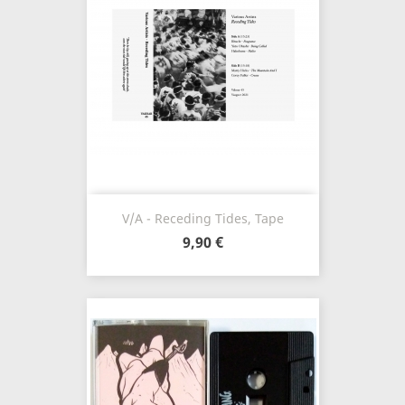
V/A - Receding Tides, Tape
9,90 €