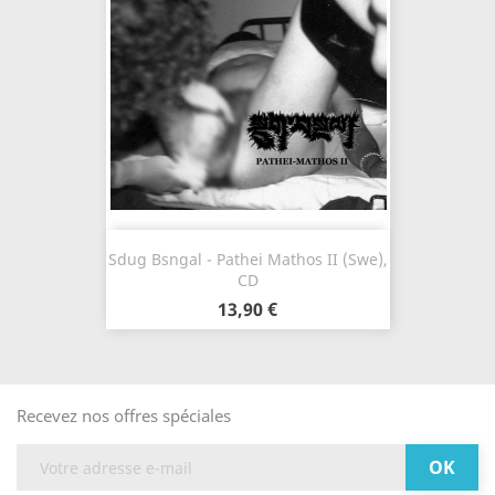
Sdug Bsngal - Pathei Mathos II (Swe),
CD
13,90 €
Recevez nos offres spéciales