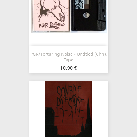
PGR/Torturing Noise - Untitled (Chn),
Tape
10,90 €