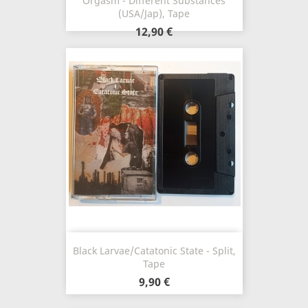
Orgasm - Different Substances
(USA/Jap), Tape
12,90 €
Black Larvae/Catatonic State - Split,
Tape
9,90 €