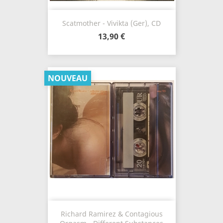
Scatmother - Vivikta (Ger), CD
13,90 €
NOUVEAU
Richard Ramirez & Contagious