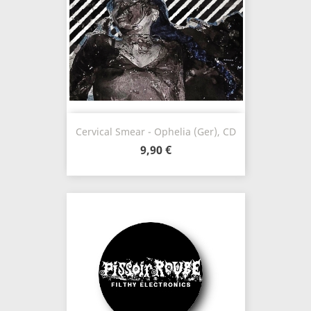
Cervical Smear - Ophelia (Ger), CD
9,90 €