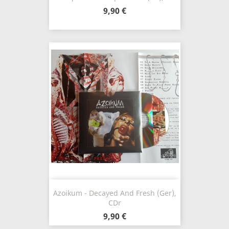
9,90 €
Azoikum - Decayed And Fresh (Ger),
CDr
9,90 €