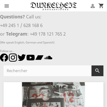
shopping_cart


Questions?
Call us:
+49 245 1 / 628 168 6
or
Telegram
: +49 178 121 765 2
(We speak English, German and Spanish)
Follow us...
