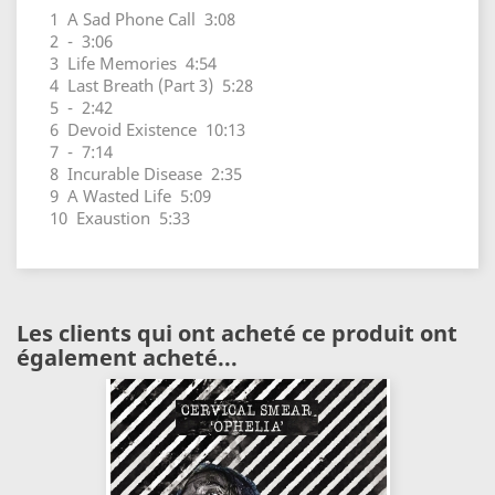
1 A Sad Phone Call 3:08
2 - 3:06
3 Life Memories 4:54
4 Last Breath (Part 3) 5:28
5 - 2:42
6 Devoid Existence 10:13
7 - 7:14
8 Incurable Disease 2:35
9 A Wasted Life 5:09
10 Exaustion 5:33
Les clients qui ont acheté ce produit ont
également acheté...