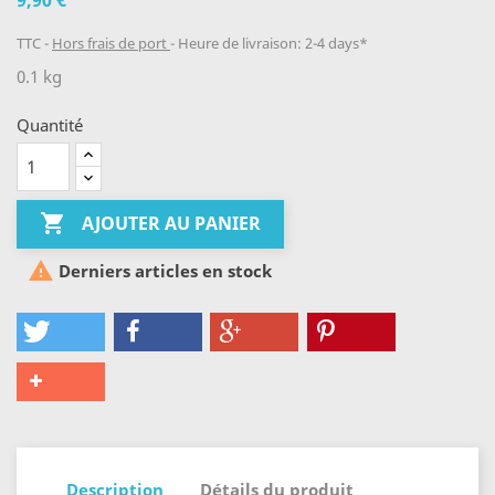
9,90 €
TTC
Hors frais de port
Heure de livraison: 2-4 days*
0.1 kg
Quantité

AJOUTER AU PANIER

Derniers articles en stock
Description
Détails du produit