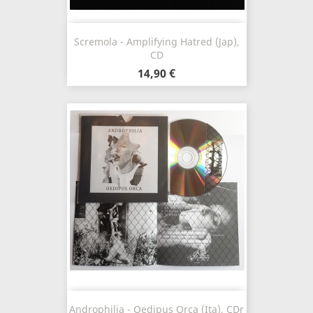
Scremola - Amplifying Hatred (Jap),
CD
14,90 €
Androphilia - Oedipus Orca (Ita), CDr