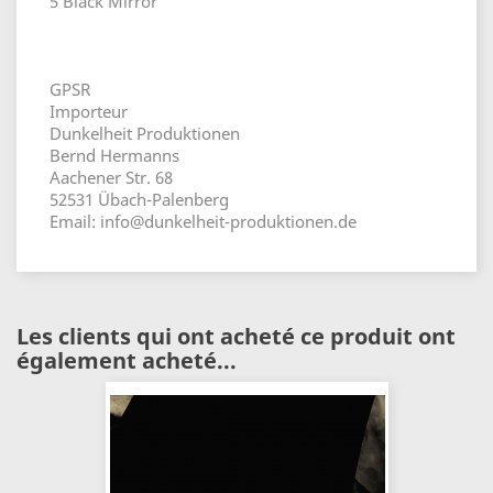
5 Black Mirror
GPSR
Importeur
Dunkelheit Produktionen
Bernd Hermanns
Aachener Str. 68
52531 Übach-Palenberg
Email: info@dunkelheit-produktionen.de
Les clients qui ont acheté ce produit ont
également acheté...