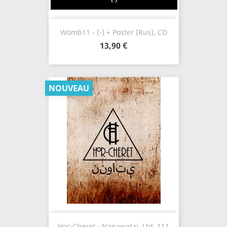
Womb11 - (-) + Poster (Rus), CD
13,90 €
NOUVEAU
Hor-Cheret - Nanawatai, Ltd. 111