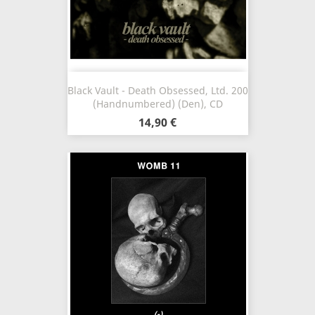
Black Vault - Death Obsessed, Ltd. 200
(Handnumbered) (Den), CD
14,90 €