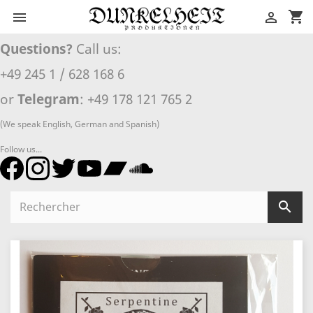
shopping_cart


Questions?
Call us:
+49 245 1 / 628 168 6
or
Telegram
: +49 178 121 765 2
(We speak English, German and Spanish)
Follow us...
