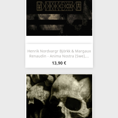
Henrik Nordvargr Björkk & Margaux
Renaudin - Anima Nostra (Swe),...
13,90 €