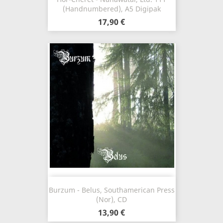
(Handnumbered), A5 Digipak
17,90 €
Burzum - Belus, Southamerican Press
(Nor), CD
13,90 €