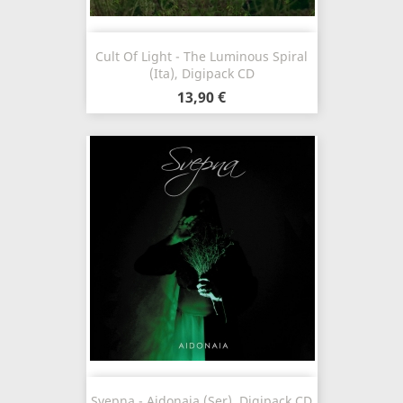
Cult Of Light - The Luminous Spiral
(Ita), Digipack CD
13,90 €
Svepna - Aidonaia (Ser), Digipack CD