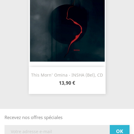
This Morn' Omina - INSHA (Bel), CD
13,90 €
Recevez nos offres spéciales