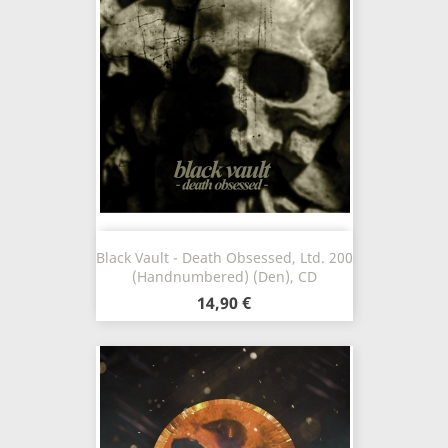
Black Vault - Death Obsessed, Ltd. 200
(Handnumbered) (Den), CD
14,90 €