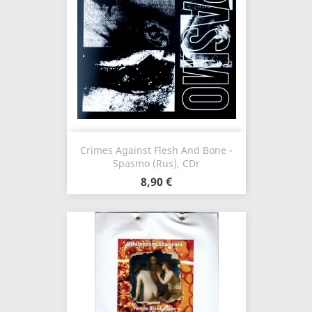
Crimes Against Flesh And Bone -
Spasmo (Rus), CDr
8,90 €