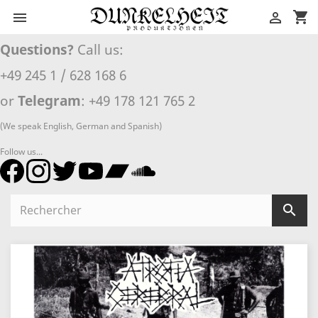
shopping_cart


Questions?
Call us:
+49 245 1 / 628 168 6
or
Telegram
: +49 178 121 765 2
(We speak English, German and Spanish)
Follow us...
