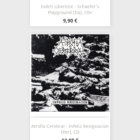
Indch Libertine - Schaefer's
Playground (Ita), CDr
9,90 €
Atrofia Cerebral - Infeliz Resignacion
(Per), CD