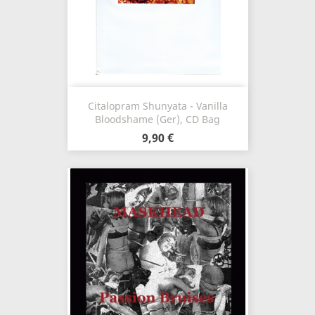
Citalopram Shunyata - Vanilla
Bloodshame (Ger), CD Bag
9,90 €