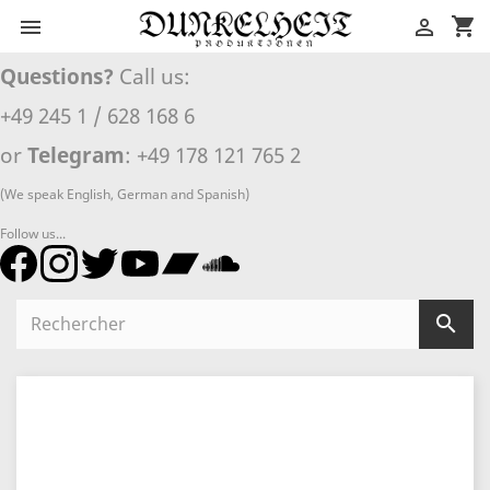
shopping_cart


Questions?
Call us:
+49 245 1 / 628 168 6
or
Telegram
: +49 178 121 765 2
(We speak English, German and Spanish)
Follow us...
