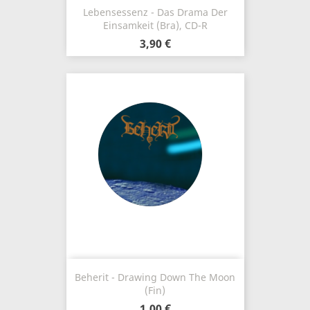
Lebensessenz - Das Drama Der
Einsamkeit (Bra), CD-R
3,90 €
Beherit - Drawing Down The Moon
(Fin)
1,00 €