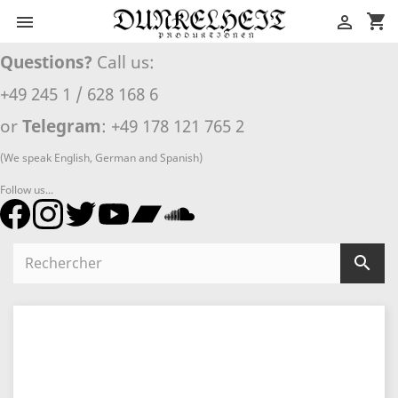
shopping_cart


Questions?
Call us:
+49 245 1 / 628 168 6
or
Telegram
: +49 178 121 765 2
(We speak English, German and Spanish)
Follow us...
