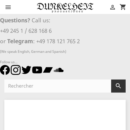
shopping_cart


Questions?
Call us:
+49 245 1 / 628 168 6
or
Telegram
: +49 178 121 765 2
(We speak English, German and Spanish)
Follow us...
