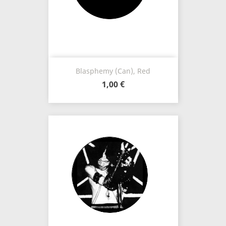
Blasphemy (Can), Red
1,00 €