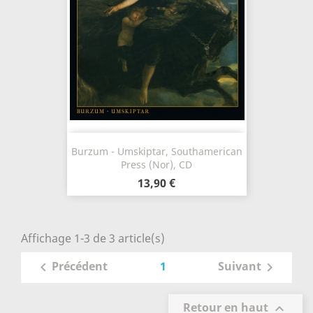
Burzum - Umskiptar, Southamerican
Press (Nor), CD
13,90 €
Affichage 1-3 de 3 article(s)
1
Précédent
Suivant


Retour en haut
