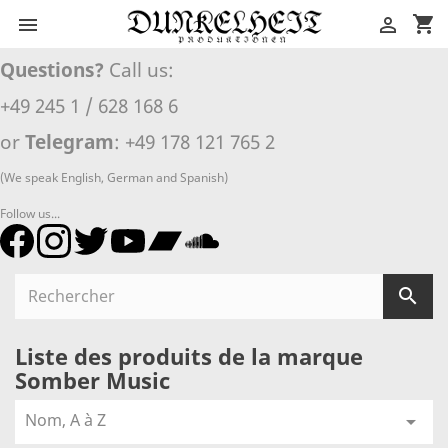
shopping_cart


Questions?
Call us:
+49 245 1 / 628 168 6
or
Telegram
: +49 178 121 765 2
(We speak English, German and Spanish)
Follow us...

Liste des produits de la marque
Somber Music
Nom, A à Z
