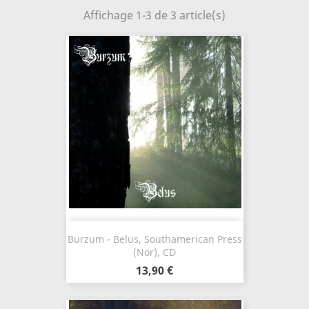
Affichage 1-3 de 3 article(s)
Burzum - Belus, Southamerican Press
(Nor), CD
13,90 €