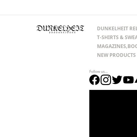
DUNKELHEIT RE
T-SHIRTS & SWE
MAGAZINES,BOO
NEW PRODUCTS
Follow us...