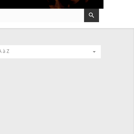

 à Z
