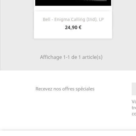
Aperçu rapide

Bell - Enigma Calling (Ind), LP
24,90 €
Affichage 1-1 de 1 article(s)
Recevez nos offres spéciales
V
tr
co