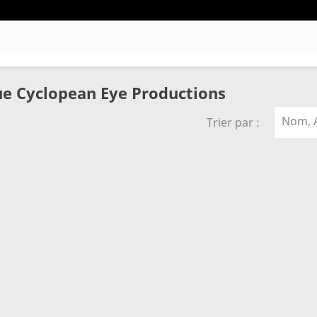
ue Cyclopean Eye Productions
Nom, A
Trier par :