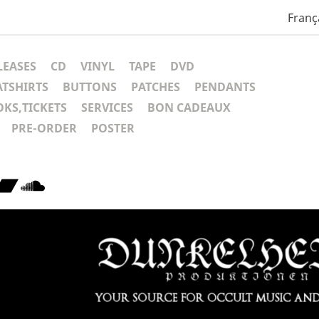
Franç
LEASES
CD
VINYL
TAPE
DVD
ATSHIRTS
BUTTONS
PATCHES
PENDANTS
KS,TICKETS
SERVICES
BON CADEAUX
PRE-ORDER
POSTER