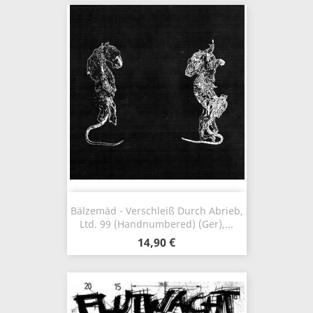
Bälzemäd - Verschleiß Durch Abrieb,
Ltd. 99 (Handnumbered) (Ger),...
14,90 €