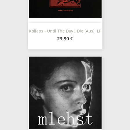
Kollaps - Until The Day I Die (Aus), LP
23,90 €