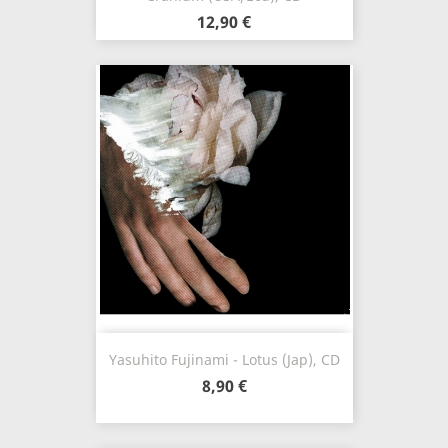
12,90 €
Yasuhito Fujinami - Lotus (Jap), CD
8,90 €