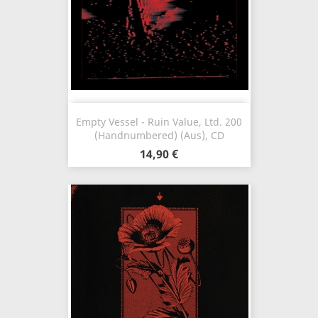
Empty Vessel - Ruin Value, Ltd. 200
(Handnumbered) (Aus), CD
14,90 €