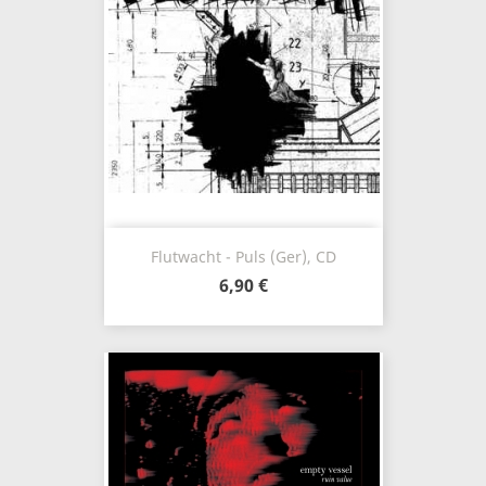
Flutwacht - Puls (Ger), CD
6,90 €