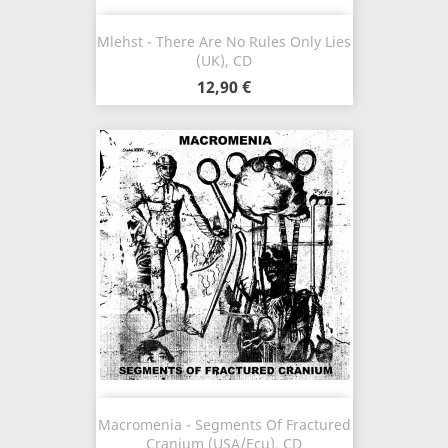
Mlehst - There Are No Rules Only Lies
(UK), CD
12,90 €
Macromenia - Segments Of Fractured
Cranium (USA/Ecu), CD