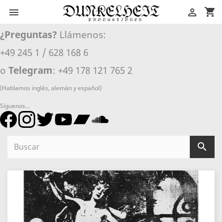
shopping_cart


¿Preguntas?
Llámenos:
+49 245 1 / 628 168 6
o
Telegram
: +49 178 121 765 2
(Hablamos inglés, alemán y español)
Síguenos...
