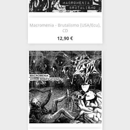
Macromenia - Brutalismo (USA/Ecu),
CD
12,90 €