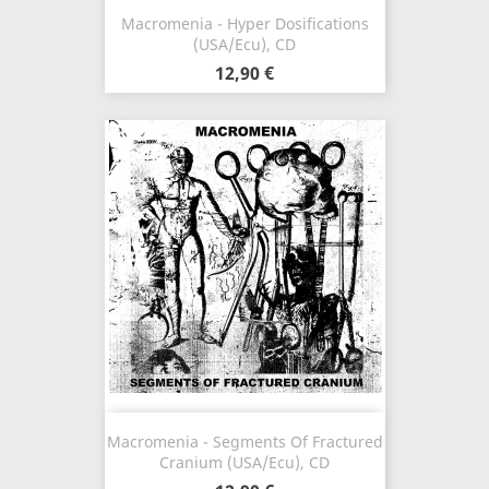
Macromenia - Hyper Dosifications
(USA/Ecu), CD
12,90 €
Macromenia - Segments Of Fractured
Cranium (USA/Ecu), CD