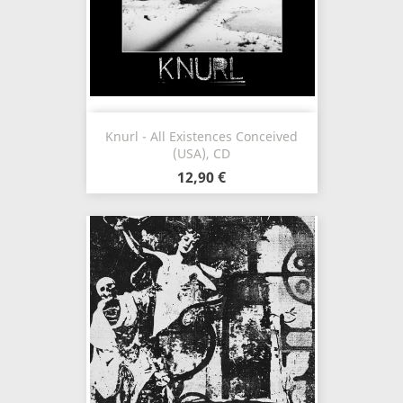
Knurl - All Existences Conceived
(USA), CD
12,90 €