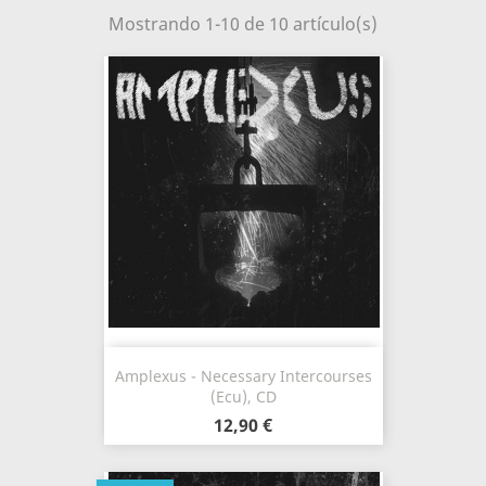
Mostrando 1-10 de 10 artículo(s)
Amplexus - Necessary Intercourses
(Ecu), CD
12,90 €