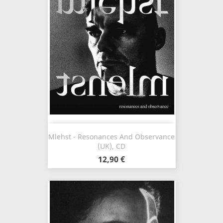
Mlehst - Resonances And Observance
(UK), CD
12,90 €