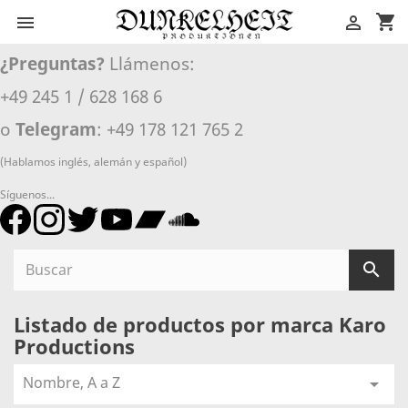
shopping_cart


¿Preguntas?
Llámenos:
+49 245 1 / 628 168 6
o
Telegram
: +49 178 121 765 2
(Hablamos inglés, alemán y español)
Síguenos...

Listado de productos por marca Karo
Productions
Nombre, A a Z
