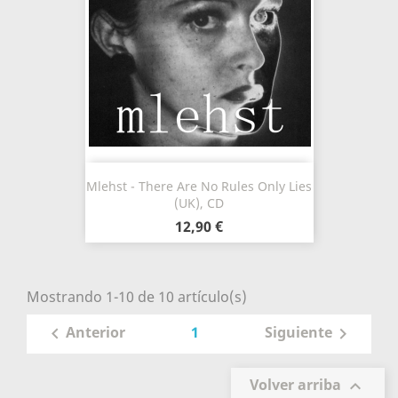
Mlehst - There Are No Rules Only Lies
(UK), CD
12,90 €
Mostrando 1-10 de 10 artículo(s)
1
Anterior
Siguiente


Volver arriba
