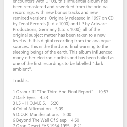
encounters with UFOs, this influential album has
been remastered and reworked from the original
recordings, with new bonus tracks and new
remixed versions. Originally released in 1997 on CD
by Tegal Records (Ltd x 1000) and LP by Artware
Productions, Germany (Ltd x 1000), all of the
original subject matter has been taken to a new
level with this digital recording from the analogue
sources. This is the third and final warning to the
sleeping beings of the earth. This album influenced
many other electronic artists and has been hailed as
one of the first recordings to be labelled "dark
ambient".
Tracklist
1 Oranur III “The Third And Final Report” 10:57
2 Dark Eyes 4:23
3 L5 – H.O.M.E.S. 5:20
4 Coital Affirmation 5:09
5 D.O.R. Manifestations 5:00
6 Beyond The Wall Of Sleep 4:50
7 Orop Desert EAS 1954-1955 8:21