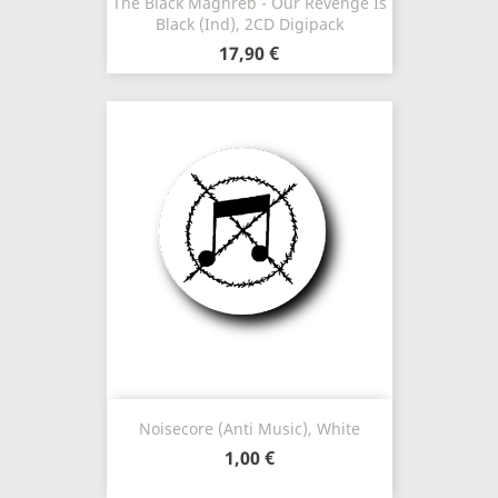
The Black Maghreb - Our Revenge Is
Black (Ind), 2CD Digipack
17,90 €
Noisecore (Anti Music), White
1,00 €