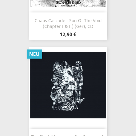
Chaos Cascade - Son Of The Void
(Chapter I & II) (Ger), CD
12,90 €
NEU