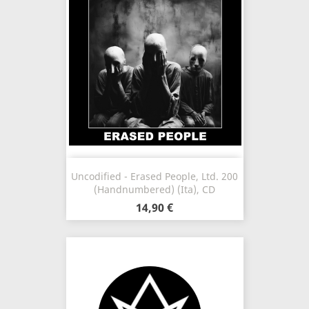
Uncodified - Erased People, Ltd. 200
(Handnumbered) (Ita), CD
14,90 €