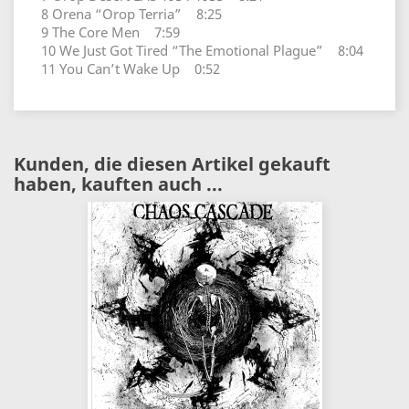
8 Orena “Orop Terria” 8:25
9 The Core Men 7:59
10 We Just Got Tired “The Emotional Plague” 8:04
11 You Can’t Wake Up 0:52
Kunden, die diesen Artikel gekauft
haben, kauften auch ...