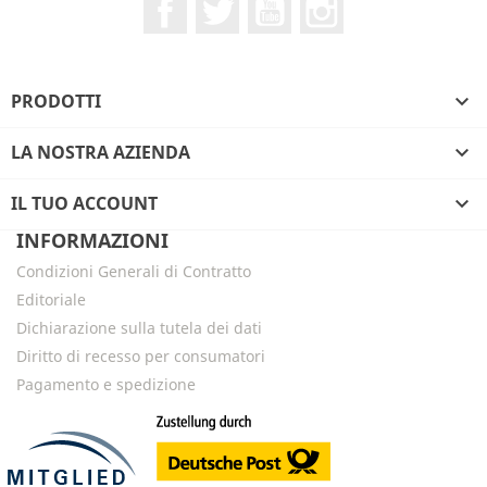
Facebook
Twitter
YouTube
Instagram
PRODOTTI

LA NOSTRA AZIENDA

IL TUO ACCOUNT

INFORMAZIONI
Condizioni Generali di Contratto
Editoriale
Dichiarazione sulla tutela dei dati
Diritto di recesso per consumatori
Pagamento e spedizione