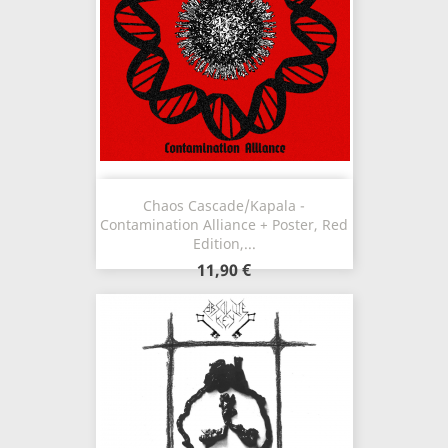
Chaos Cascade/Kapala -
Contamination Alliance + Poster, Red
Edition,...
11,90 €