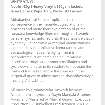
WHITE VINYL
Noble 180g (Heavy Vinyl), 350gsm Jacket,
Insert, Black Paperbag, Poster A2 Format
Abhabaniyastral Samsarimplication is the
consequence of ineliminable yogisolationary
practices and meticulous exploitation of primal
sanatana knowledge filtered through rashayanic
paleo-enzymes, unfurled onto the synapsidal slavo-
gynarchy. Palindromic primordial manifestations,
exponentially multiplicative kama-tantras and
eschatological hadean enlightenment is
concentrated, culminated and adulterated is
inscribed through autonomous oscillations and
cyclic dev-monic acharita resolute to nauseate the
frail and fragile but, entice the superior in the
perpetual quest to administer the shashbhyatatvyic
mastery Vishvabhuta.
All music by Brahmastrika. Artwork by Adim
Ashtakam Art. Layout by Qayin Mandala Graphex.
Mixed and Mastered by Martial Opium. Executive
Production By Dunkelheit Produktionen, 2021. All