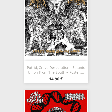
Putrid/Grave Desecration - Satanic
Union From The South + Poster,...
14,90 €