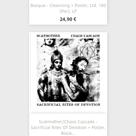
Bosque - Cleansing + Poster, Ltd. 100
(Por), LP
24,90 €
Scatmother/Chaos Cascade -
Sacrificial Rites Of Devotion + Poster,
Black...