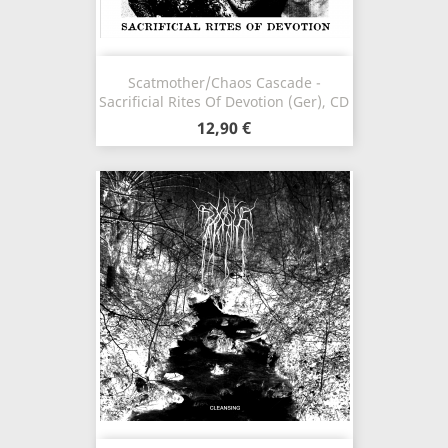
Scatmother/Chaos Cascade -
Sacrificial Rites Of Devotion (Ger), CD
12,90 €