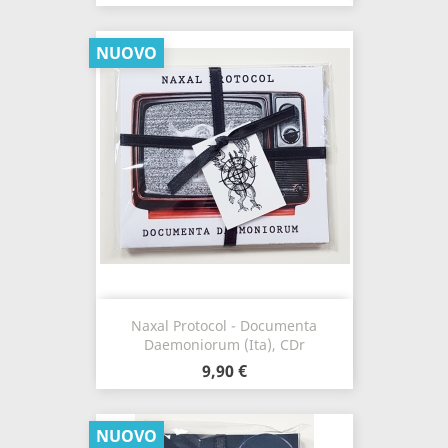
NUOVO
Naxal Protocol - Documenta
Daemoniorum (Ita), CDr
9,90 €
NUOVO