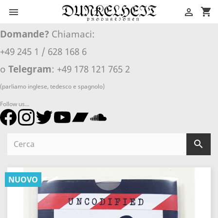
shopping_cart


Domande?
Chiamaci:
+49 245 1 / 628 168 6
o
Telegram
: +49 178 121 765 2
(parliamo inglese, tedesco e spagnolo)
Follow us...

NUOVO