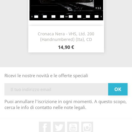
Cronaca Nera - VHS, Ltd. 200
(Handnumbered) (Ita), CD
14,90 €
Ricevi le nostre novità e le offerte speciali
Puoi annullare l'iscrizione in ogni momenti. A questo scopo,
cerca le info di contatto nelle note legali.
Facebook
Twitter
YouTube
Instagram