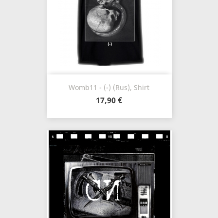
Womb11 - (-) (Rus), Shirt
17,90 €