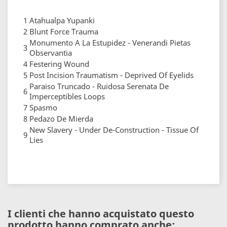
1
Atahualpa Yupanki
2
Blunt Force Trauma
Monumento A La Estupidez - Venerandi Pietas
3
Observantia
4
Festering Wound
5
Post Incision Traumatism - Deprived Of Eyelids
Paraiso Truncado - Ruidosa Serenata De
6
Imperceptibles Loops
7
Spasmo
8
Pedazo De Mierda
New Slavery - Under De-Construction - Tissue Of
9
Lies
I clienti che hanno acquistato questo
prodotto hanno comprato anche: