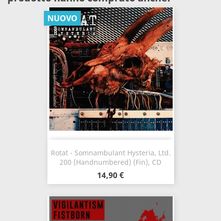
NUOVO
Rotat - Somnambulant Hysteria, Ltd.
200 (Handnumbered) (Fin), CD
14,90 €