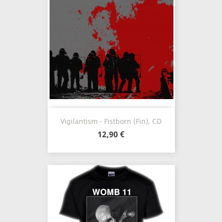
Vigilantism - Fistborn (Fin), CD
12,90 €