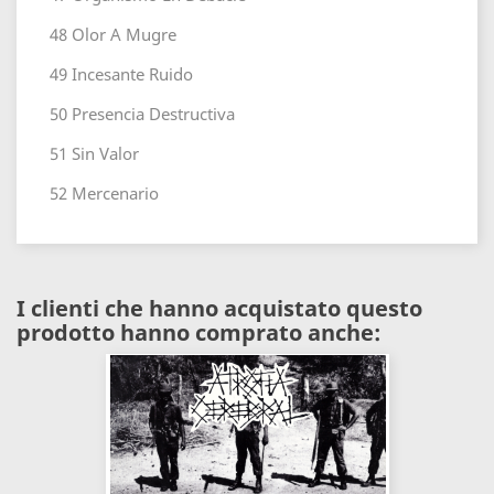
48
Olor A Mugre
49
Incesante Ruido
50
Presencia Destructiva
51
Sin Valor
52
Mercenario
I clienti che hanno acquistato questo
prodotto hanno comprato anche: