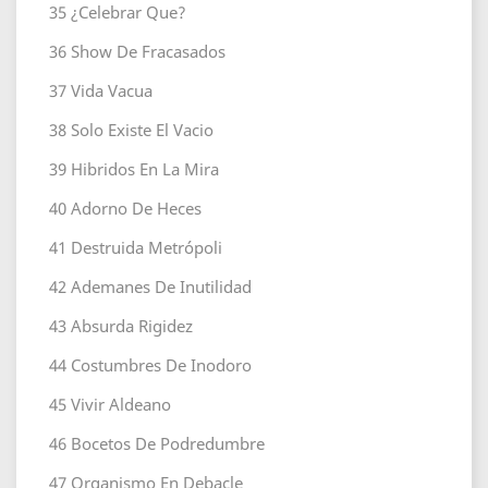
35
¿Celebrar Que?
36
Show De Fracasados
37
Vida Vacua
38
Solo Existe El Vacio
39
Hibridos En La Mira
40
Adorno De Heces
41
Destruida Metrópoli
42
Ademanes De Inutilidad
43
Absurda Rigidez
44
Costumbres De Inodoro
45
Vivir Aldeano
46
Bocetos De Podredumbre
47
Organismo En Debacle