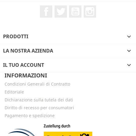
Facebook
Twitter
YouTube
Instagram
PRODOTTI

LA NOSTRA AZIENDA

IL TUO ACCOUNT

INFORMAZIONI
Condizioni Generali di Contratto
Editoriale
Dichiarazione sulla tutela dei dati
Diritto di recesso per consumatori
Pagamento e spedizione