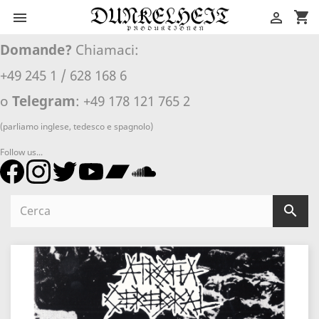
shopping_cart


Domande?
Chiamaci:
+49 245 1 / 628 168 6
o
Telegram
: +49 178 121 765 2
(parliamo inglese, tedesco e spagnolo)
Follow us...
