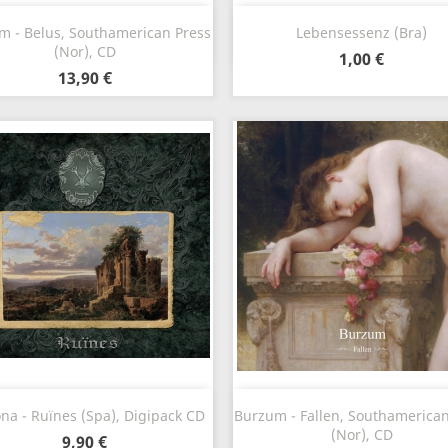
Anteprima
Anteprima


m - Belus, Southamerican Press
Lebensessenz (Bra)
(Nor), CD
1,00 €
13,90 €
Anteprima
Anteprima


na - Ruïnes (Spa), Digipack CD
Burzum - Fallen, Southamerican
(Nor), CD
9,90 €