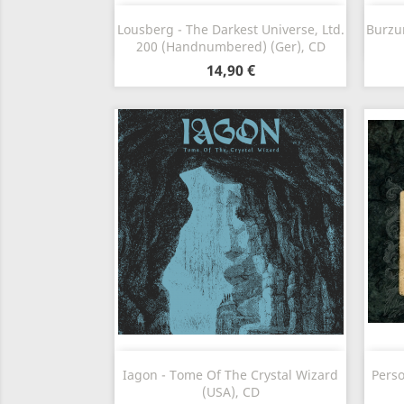
Anteprima

Lousberg - The Darkest Universe, Ltd.
Burzu
200 (Handnumbered) (Ger), CD
14,90 €
Anteprima

Iagon - Tome Of The Crystal Wizard
Perso
(USA), CD