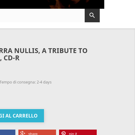

RRA NULLIS, A TRIBUTE TO
, CD-R
Tempo di consegna: 2-4 days
I AL CARRELLO
share
pin it