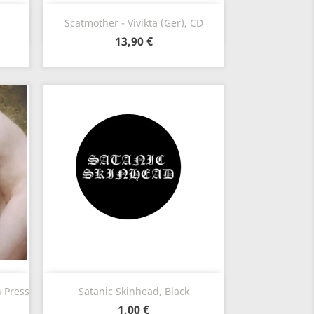
Anteprima

Scatmother - Vivikta (Ger), CD
13,90 €
Anteprima

 Press
Satanic Skinhead, Black
1,00 €