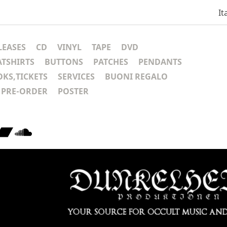
It
LEASES
CD
VINYL
TAPE
DVD
ATSHIRTS
BUTTONS
PATCHES
PENDANTS
KS,TICKETS
SERVICES
BUONI REGALO
PRE-ORDER
POSTER