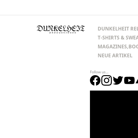
DUNKELHEIT RE
T-SHIRTS & SWE
MAGAZINES,BOO
NEUE ARTIKEL
Follow us...