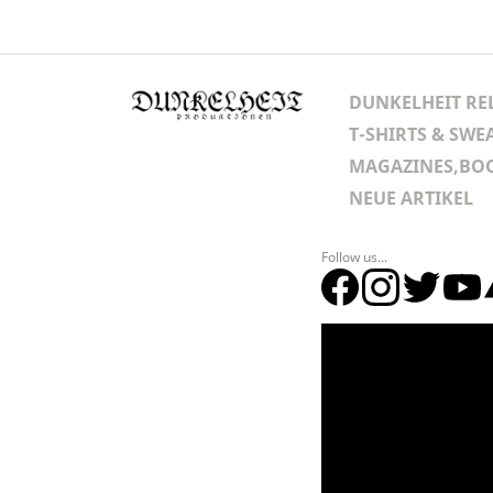
DUNKELHEIT RE
T-SHIRTS & SWE
MAGAZINES,BOO
NEUE ARTIKEL
Follow us...