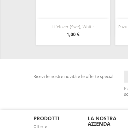
Anteprima

Lifelover (Swe), White
Pazu
1,00 €
Ricevi le nostre novità e le offerte speciali
Pu
sc
PRODOTTI
LA NOSTRA
AZIENDA
Offerte