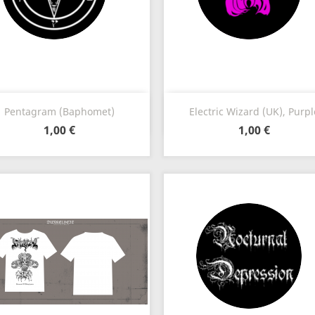
Anteprima
Anteprima


Pentagram (Baphomet)
Electric Wizard (UK), Purpl
1,00 €
1,00 €