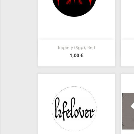
Anteprima

Impiety (Sgp), Red
1,00 €