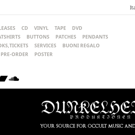
It
LEASES
CD
VINYL
TAPE
DVD
ATSHIRTS
BUTTONS
PATCHES
PENDANTS
KS,TICKETS
SERVICES
BUONI REGALO
PRE-ORDER
POSTER