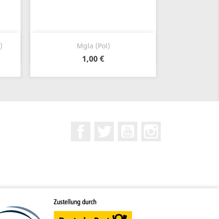
Anteprima

)
Mgla (Pol)
1,00 €
Facebook
Twitter
YouTube
Instagram