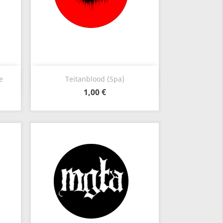
Anteprima

e
Teitanblood (Spa)
1,00 €