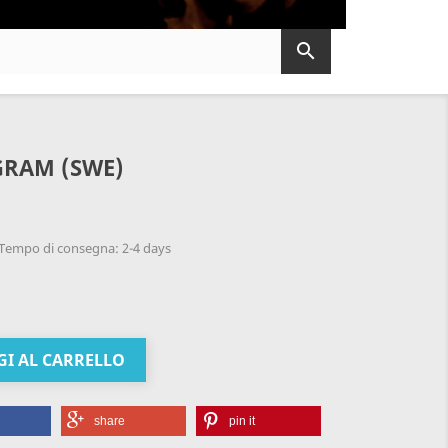

GRAM (SWE)
Tempo di consegna: 2-4 days
I AL CARRELLO
share
pin it