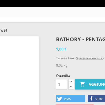
Swe)
BATHORY - PENTA
1,00 €
Tasse incluse
Spedizione esclusa
0.02 kg
Quantità

AGGIUNG
tweet
share