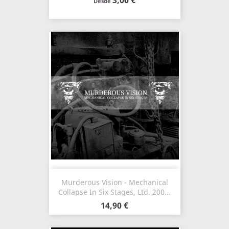
3,00 €
Desde
Murderous Vision - Mechanical
Collapse In Six Stages, Ltd. 200...
14,90 €