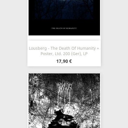
Lousberg - The Death Of Humanity +
Poster, Ltd. 200 (Ger), LP
17,90 €