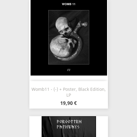
Womb11 - (-) + Poster, Black Edition,
LP
19,90 €