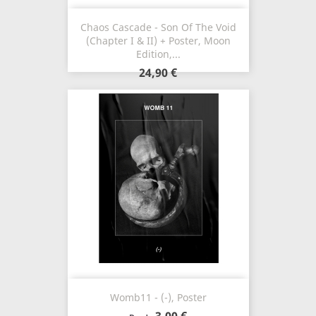
Chaos Cascade - Son Of The Void
(Chapter I & II) + Poster, Moon
Edition,...
24,90 €
Womb11 - (-), Poster