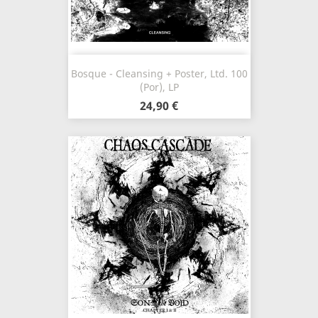
Bosque - Cleansing + Poster, Ltd. 100
(Por), LP
24,90 €