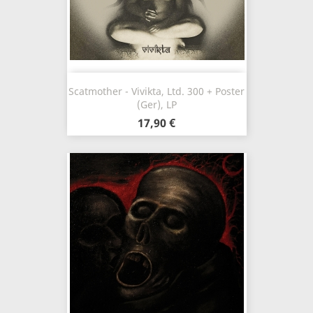
Scatmother - Vivikta, Ltd. 300 + Poster
(Ger), LP
17,90 €