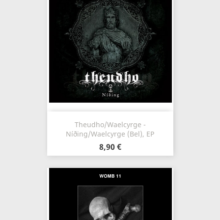
Theudho/Waelcyrge -
Níðing/Waelcyrge (Bel), EP
8,90 €