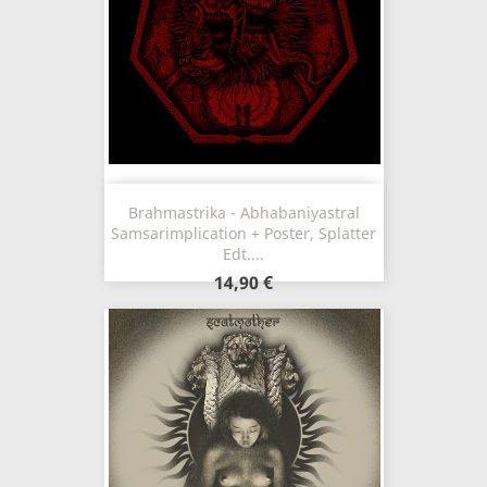
Brahmastrika - Abhabaniyastral
Samsarimplication + Poster, Splatter
Edt....
14,90 €