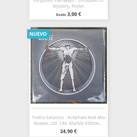
Forgotten Pathways - Shrouded In
Mystery, Poster
3,00 €
Desde
NUEVO
Teatro Satanico - Acéphale And Abu
Nuwas, Ltd. 144, Marble Edition...
24,90 €