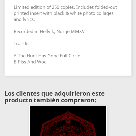
Limited edition of 250 copies. Includes folded-out
printed insert with black & white photo collages
and lyrics.
Recorded in Hellvik, Norge MMXV
Tracklist
A The Hunt Has Gone Full Circle
B Piss And Woe
Los clientes que adquirieron este
producto también compraron: