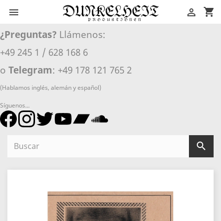
shopping_cart


¿Preguntas?
Llámenos:
+49 245 1 / 628 168 6
o
Telegram
: +49 178 121 765 2
(Hablamos inglés, alemán y español)
Síguenos...
