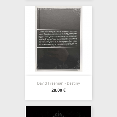
David Freeman - Destiny
28,00 €