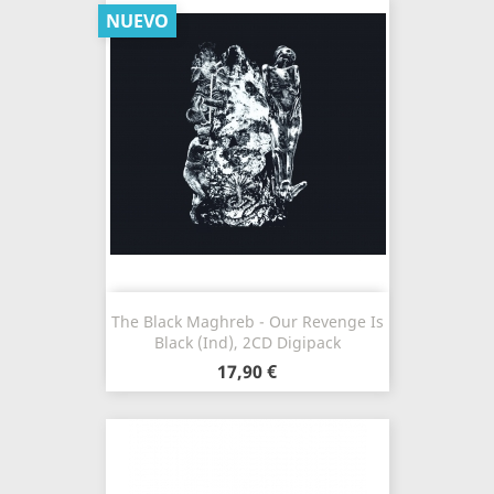
NUEVO
The Black Maghreb - Our Revenge Is
Black (Ind), 2CD Digipack
17,90 €