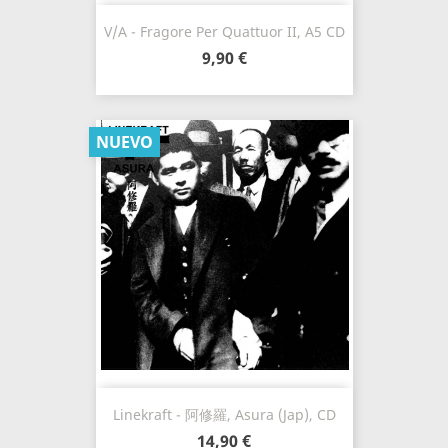
V/A - Fragore Per Quattuor II, A5 CD
9,90 €
NUEVO
Linekraft - 阿修羅, Asura (Jap), CD
14,90 €