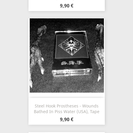
9,90 €
Steel Hook Prostheses - Wounds
Bathed In Piss Water (USA), Tape
9,90 €