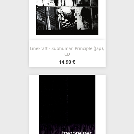
Linekraft - Subhuman Principle (Jap),
CD
14,90 €