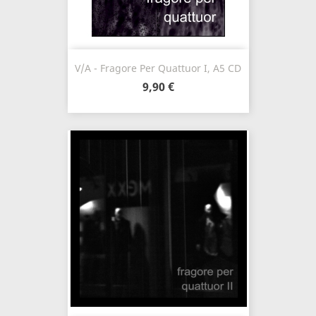
V/A - Fragore Per Quattuor I, A5 CD
9,90 €