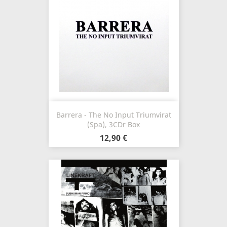
Barrera - The No Input Triumvirat
(Spa), 3CDr Box
12,90 €